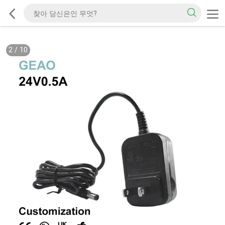
2
/
10