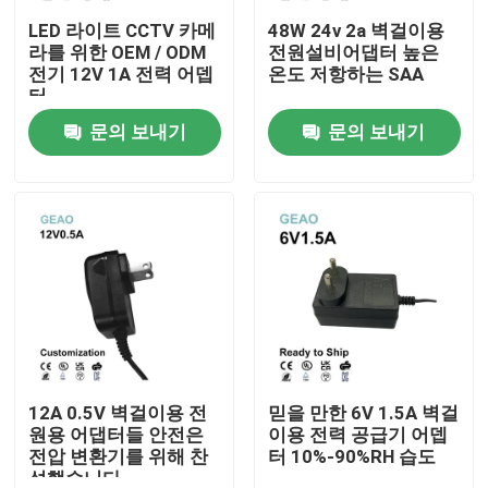
LED 라이트 CCTV 카메
48W 24v 2a 벽걸이용
라를 위한 OEM / ODM
전원설비어댑터 높은
회사 소개
전기 12V 1A 전력 어뎁
온도 저항하는 SAA
터
문의 보내기
문의 보내기
공장 여행
품질 관리
문의하기
인용문을 요구하세요
벽걸이용 전원용 어댑터들
12A 0.5V 벽걸이용 전
믿을 만한 6V 1.5A 벽걸
원용 어댑터들 안전은
이용 전력 공급기 어뎁
전압 변환기를 위해 찬
터 10%-90%RH 습도
데스크탑 전원용 어댑터
성했습니다