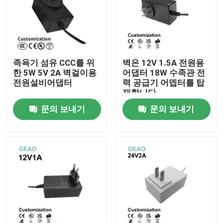
족욕기 섬유 CCC를 위
벽은 12V 1.5A 전원용
한 5W 5V 2A 벽걸이용
어댑터 18W 수족관 전
전원설비어댑터
력 공급기 어뎁터를 탑
재합니다
문의 보내기
문의 보내기
집
제품
비디오