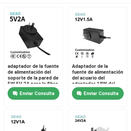
adaptador de la fuente
Adaptador de la
de alimentación del
fuente de alimentación
soporte de la pared de
del acuario del
5W 5V 2A para la fibra
adaptador 18W del
CCC del Massager del
soporte 12V 1.5A de
Hogar
Enviar Consulta
Enviar Consulta
pie
la pared
Productos
Vídeos