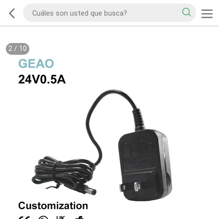
2
/
10