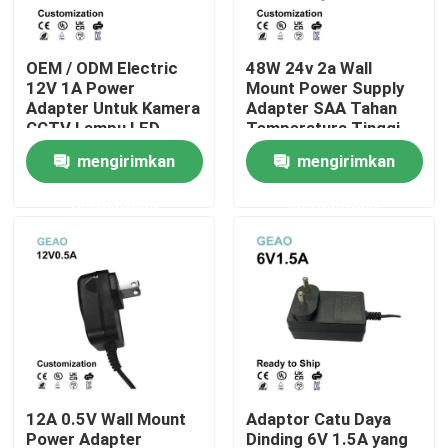
Tentang kami
OEM / ODM Electric
48W 24v 2a Wall
12V 1A Power
Mount Power Supply
Adapter Untuk Kamera
Adapter SAA Tahan
Tur Pabrik
CCTV Lampu LED
Temperatura Tinggi
mengirimkan
mengirimkan
Kontrol kualitas
permintaan
permintaan
Hubungi kami
Permintaan Penawaran
Adaptor Daya Dudukan Dinding
12A 0.5V Wall Mount
Adaptor Catu Daya
Adaptor Daya Desktop
Power Adapter
Dinding 6V 1.5A yang