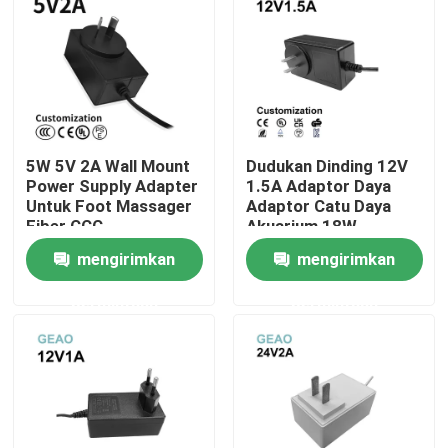
5W 5V 2A Wall Mount
Dudukan Dinding 12V
Power Supply Adapter
1.5A Adaptor Daya
Untuk Foot Massager
Adaptor Catu Daya
Fiber CCC
Akuarium 18W
mengirimkan
mengirimkan
permintaan
permintaan
Rumah
Produk
video