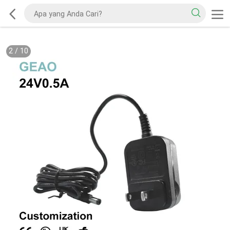
2
/
10