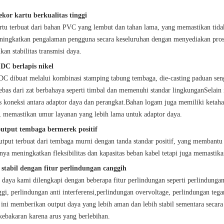
ekor kartu berkualitas tinggi
rtu terbuat dari bahan PVC yang lembut dan tahan lama, yang memastikan tidak
ningkatkan pengalaman pengguna secara keseluruhan dengan menyediakan prose
an stabilitas transmisi daya.
DC berlapis nikel
DC dibuat melalui kombinasi stamping tabung tembaga, die-casting paduan seng
ebas dari zat berbahaya seperti timbal dan memenuhi standar lingkunganSelain i
tas koneksi antara adaptor daya dan perangkat.Bahan logam juga memiliki ketah
, memastikan umur layanan yang lebih lama untuk adaptor daya.
utput tembaga bermerek positif
utput terbuat dari tembaga murni dengan tanda standar positif, yang membantu
anya meningkatkan fleksibilitas dan kapasitas beban kabel tetapi juga memasti
stabil dengan fitur perlindungan canggih
 daya kami dilengkapi dengan beberapa fitur perlindungan seperti perlindungan
ggi, perlindungan anti interferensi,perlindungan overvoltage, perlindungan teg
 ini memberikan output daya yang lebih aman dan lebih stabil sementara secara
kebakaran karena arus yang berlebihan.