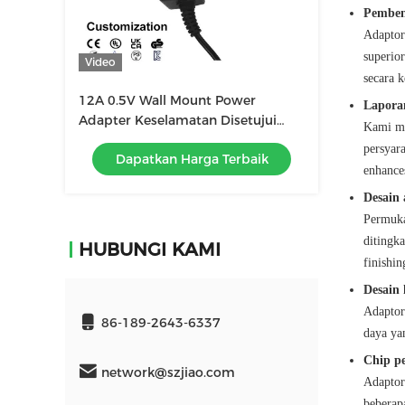
Pemben
Adaptor
superio
Video
secara k
12A 0.5V Wall Mount Power
Laporan
Adapter Keselamatan Disetujui
Kami me
Untuk Konverter Tegangan
persyara
Dapatkan Harga Terbaik
enhances
Desain 
Permuka
ditingk
HUBUNGI KAMI
finishi
Desain 
Adaptor
86-189-2643-6337
daya ya
Chip pe
network@szjiao.com
Adaptor
beberap