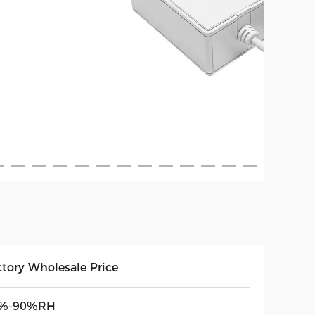
ctory Wholesale Price
%-90%RH