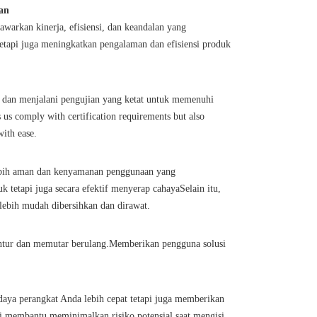
an
arkan kinerja, efisiensi, dan keandalan yang
etapi juga meningkatkan pengalaman dan efisiensi produk
i dan menjalani pengujian yang ketat untuk memenuhi
s us comply with certification requirements but also
with ease.
lebih aman dan kenyamanan penggunaan yang
k tetapi juga secara efektif menyerap cahayaSelain itu,
lebih mudah dibersihkan dan dirawat.
entur dan memutar berulang.Memberikan pengguna solusi
daya perangkat Anda lebih cepat tetapi juga memberikan
i membantu meminimalkan risiko potensial saat mengisi