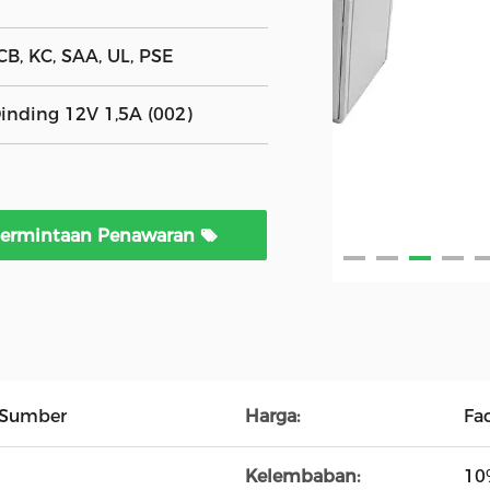
CB, KC, SAA, UL, PSE
nding 12V 1,5A (002)
ermintaan Penawaran
 Sumber
Harga:
Fa
Kelembaban:
10