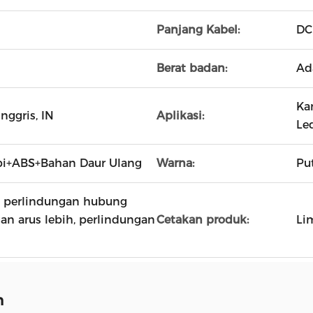
Panjang Kabel:
DC
Berat badan:
Ad
Ka
Inggris, IN
Aplikasi:
Le
pi+ABS+Bahan Daur Ulang
Warna:
Pu
, perlindungan hubung
gan arus lebih, perlindungan
Cetakan produk:
Li
n