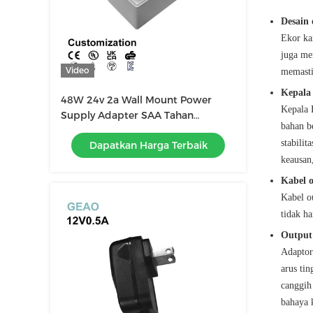
Desain 
Ekor ka
juga me
Video
memastik
Kepala 
48W 24v 2a Wall Mount Power
Kepala 
Supply Adapter SAA Tahan
bahan b
Temperatura Tinggi
stabili
Dapatkan Harga Terbaik
keausan
Kabel o
Kabel o
tidak h
Output 
Adaptor
arus tin
canggih
bahaya 