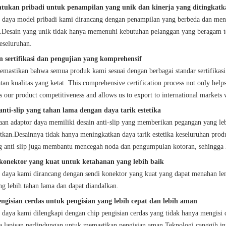
tukan pribadi untuk penampilan yang unik dan kinerja yang ditingkatk
 daya model pribadi kami dirancang dengan penampilan yang berbeda dan menaw
r.Desain yang unik tidak hanya memenuhi kebutuhan pelanggan yang beragam t
eseluruhan.
 sertifikasi dan pengujian yang komprehensif
mastikan bahwa semua produk kami sesuai dengan berbagai standar sertifikas
tan kualitas yang ketat. This comprehensive certification process not only help
 our product competitiveness and allows us to export to international markets 
anti-slip yang tahan lama dengan daya tarik estetika
an adaptor daya memiliki desain anti-slip yang memberikan pegangan yang 
atkan.Desainnya tidak hanya meningkatkan daya tarik estetika keseluruhan produ
ng anti slip juga membantu mencegah noda dan pengumpulan kotoran, sehingga 
konektor yang kuat untuk ketahanan yang lebih baik
 daya kami dirancang dengan sendi konektor yang kuat yang dapat menahan l
ng lebih tahan lama dan dapat diandalkan.
ngisian cerdas untuk pengisian yang lebih cepat dan lebih aman
 daya kami dilengkapi dengan chip pengisian cerdas yang tidak hanya mengisi 
a lapisan perlindungan untuk memastikan pengisian aman.Teknologi canggih in