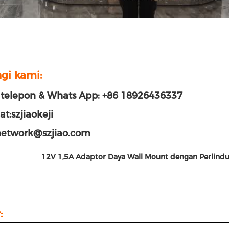
gi kami:
telepon & Whats App: +86 18926436337
at:szjiaokeji
network@szjiao.com
12V 1,5A
Adaptor Daya Wall Mount dengan Perlind
: