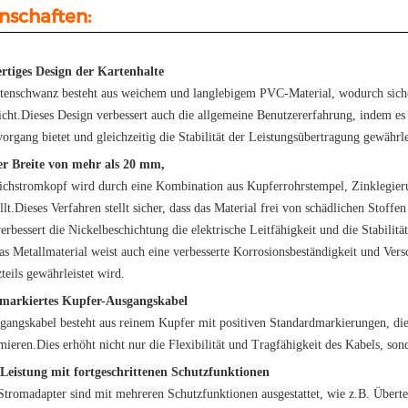
nschaften:
tiges Design der Kartenhalte
tenschwanz besteht aus weichem und langlebigem PVC-Material, wodurch sicherg
richt.Dieses Design verbessert auch die allgemeine Benutzererfahrung, indem es
organg bietet und gleichzeitig die Stabilität der Leistungsübertragung gewährle
er Breite von mehr als 20 mm,
ichstromkopf wird durch eine Kombination aus Kupferrohrstempel, Zinklegier
llt.Dieses Verfahren stellt sicher, dass das Material frei von schädlichen Stof
verbessert die Nickelbeschichtung die elektrische Leitfähigkeit und die Stabil
as Metallmaterial weist auch eine verbesserte Korrosionsbeständigkeit und Vers
teils gewährleistet wird.
 markiertes Kupfer-Ausgangskabel
gangskabel besteht aus reinem Kupfer mit positiven Standardmarkierungen, di
ieren.Dies erhöht nicht nur die Flexibilität und Tragfähigkeit des Kabels, son
 Leistung mit fortgeschrittenen Schutzfunktionen
Stromadapter sind mit mehreren Schutzfunktionen ausgestattet, wie z.B. Übert