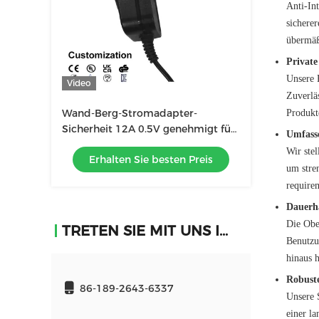
Anti-In
sichere
übermäß
Private
Unsere 
Video
Zuverläs
Wand-Berg-Stromadapter-
Produkt
Sicherheit 12A 0.5V genehmigt für
Umfasse
Spannungswandler
Wir ste
Erhalten Sie besten Preis
um stren
requirem
Dauerha
Die Ober
TRETEN SIE MIT UNS IN VERBINDUNG
Benutzu
hinaus 
Robuste
86-189-2643-6337
Unsere 
einer l