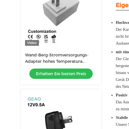
Eige
Hochwer
Der Kar
nicht b
Video
Auslassv
mit ein
Wand-Berg-Stromversorgungs-
Der Gle
Adapter hohes Temperatura
hergeste
beständiges SAA 48W 24v 2a
hinaus 
Erhalten Sie besten Preis
Gerät.D
des Netz
Positiv
Das Aus
zu minim
Stabile
Unsere 