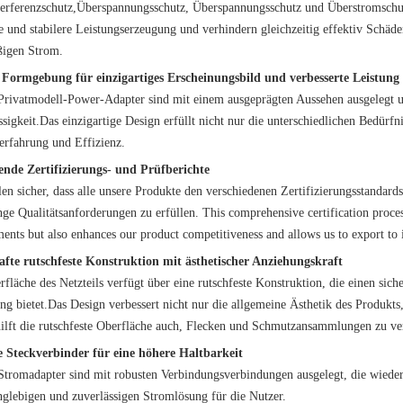
terferenzschutz,Überspannungsschutz, Überspannungsschutz und Überstromschutz.
re und stabilere Leistungserzeugung und verhindern gleichzeitig effektiv Schä
igen Strom.
 Formgebung für einzigartiges Erscheinungsbild und verbesserte Leistung
Privatmodell-Power-Adapter sind mit einem ausgeprägten Aussehen ausgelegt un
sigkeit.Das einzigartige Design erfüllt nicht nur die unterschiedlichen Bedürf
erfahrung und Effizienz.
nde Zertifizierungs- und Prüfberichte
llen sicher, dass alle unsere Produkte den verschiedenen Zertifizierungsstanda
ge Qualitätsanforderungen zu erfüllen. This comprehensive certification proces
ents but also enhances our product competitiveness and allows us to export to 
fte rutschfeste Konstruktion mit ästhetischer Anziehungskraft
fläche des Netzteils verfügt über eine rutschfeste Konstruktion, die einen sic
ng bietet.Das Design verbessert nicht nur die allgemeine Ästhetik des Produkt
hilft die rutschfeste Oberfläche auch, Flecken und Schmutzansammlungen zu ve
 Steckverbinder für eine höhere Haltbarkeit
Stromadapter sind mit robusten Verbindungsverbindungen ausgelegt, die wieder
anglebigen und zuverlässigen Stromlösung für die Nutzer.