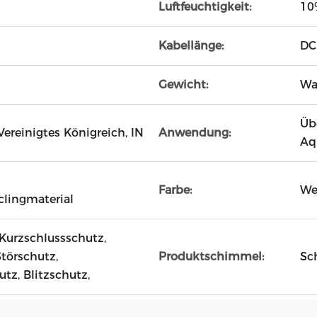
Luftfeuchtigkeit:
10
Kabellänge:
DC
Gewicht:
Wa
Üb
 Vereinigtes Königreich, IN
Anwendung:
Aq
Farbe:
We
lingmaterial
Kurzschlussschutz,
törschutz,
Produktschimmel:
Sc
z, Blitzschutz,