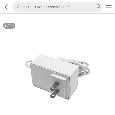
2
/
17