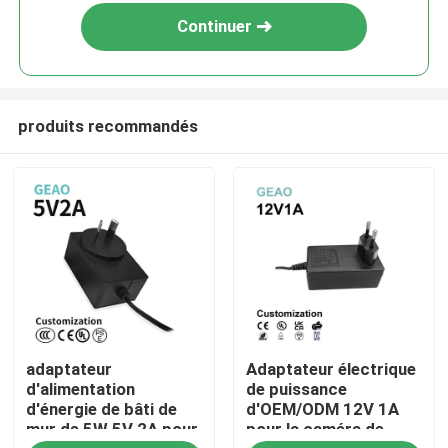
Continuer
produits recommandés
Maison
adaptateur
Adaptateur électrique
Produits
d'alimentation
de puissance
d'énergie de bâti de
d'OEM/ODM 12V 1A
mur de 5W 5V 2A pour
pour la caméra de
Vidéos