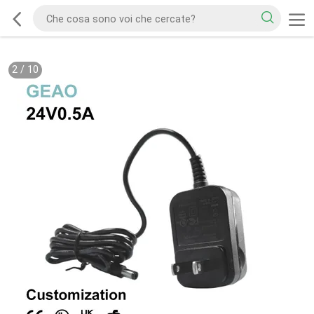
2
/
10