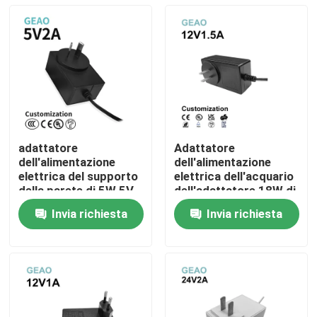
adattatore
Adattatore
dell'alimentazione
dell'alimentazione
elettrica del supporto
elettrica dell'acquario
della parete di 5W 5V
dell'adattatore 18W di
2A per la fibra ccc del
potere del supporto
Invia richiesta
Invia richiesta
massaggiatore del
12V 1.5A della parete
Casa
piede
Prodotti
Video