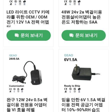
LED 라이트 CCTV 카메
48W 24v 2a 벽걸이용
회사 소개
라를 위한 OEM / ODM
전원설비어댑터 높은
전기 12V 1A 전력 어뎁
온도 저항하는 SAA
터
공장 여행
문의 보내기
문의 보내기
품질 관리
문의하기
인용문을 요구하세요
벽걸이용 전원용 어댑터들
완구 12W 24v 0.5a 벽
믿을 만한 6V 1.5A 벽걸
걸이용 전원용 어댑터
이용 전력 공급기 어뎁
데스크탑 전원용 어댑터
들 VI 효율 레벨
터 10%-90%RH 습도