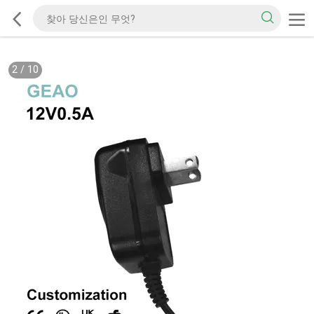
2
/
10