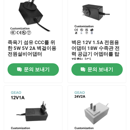
족욕기 섬유 CCC를 위
벽은 12V 1.5A 전원용
한 5W 5V 2A 벽걸이용
어댑터 18W 수족관 전
전원설비어댑터
력 공급기 어뎁터를 탑
재합니다
문의 보내기
문의 보내기
집
제품
비디오