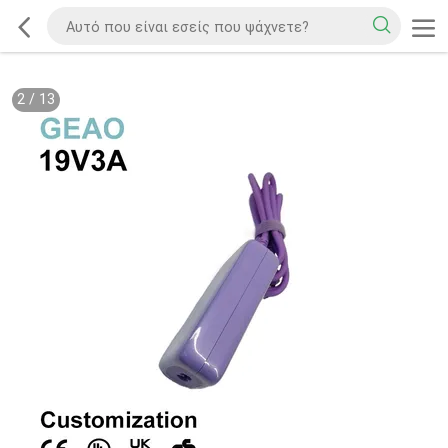
2
/
13