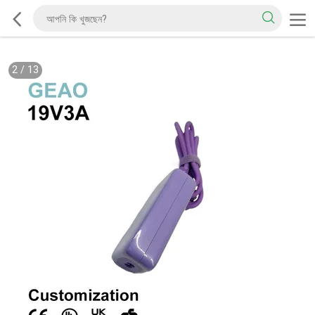
2
/
13