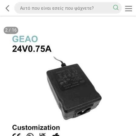
2
/
16