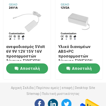
γραφείου 24V 0.75A
10mS 18W
Ανταλλάξιμος προσαρμοστής δύναμης
Γρήγορος φορτιστής GaN
Φορτιστής τοίχων Usb
ανεφοδιασμός 5Volt
Υλικό διανομέων
6V 9V 12V 15V 16V
ABS+PC
προσαρμοστών
προσαρμοστών
Ο τοίχος τοποθετεί την παροχή ηλεκτρικού ρεύματο
δύναμης ΣΥΝΕΧΏΝ
δύναμης ΣΥΝΕΧΩΝ
υπολογιστών
Jack 12V 2A
Αποστολή
Αποστολή
γραφείου
υπολογιστών
Μεταστρεφόμενη παροχή ηλεκτρικού ρεύματος τρόπ
εναλλασσόμενου
γραφείου
ερώτησης
ερώτησης
ρεύματος 24V 1A
προσαρμοστής δύναμης εναλλασσόμενου ρεύματος
Αρχική Σελίδα
Περίπου εμείς
επαφή
Desktop Site
Sitemap
Πολιτική μυστικότητας