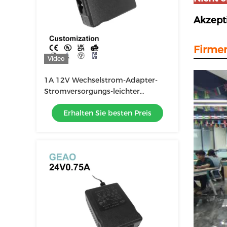
Akzept
Firmen
Video
1A 12V Wechselstrom-Adapter-
Stromversorgungs-leichter
Stromadapter 18W Tischplatten-
Erhalten Sie besten Preis
FCC