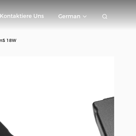
Kontaktiere Uns
German
10mS 18W