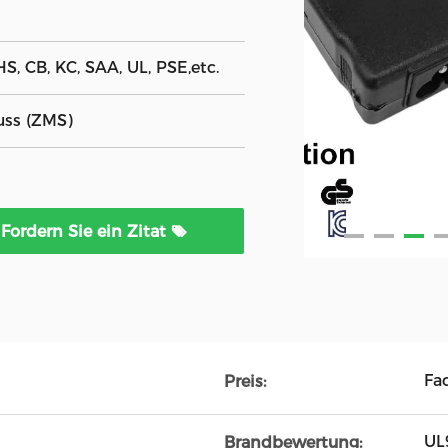
S, CB, KC, SAA, UL, PSE,etc.
uss (ZMS)
Fordern Sie ein Zitat
Fa
Preis:
UL
Brandbewertung: