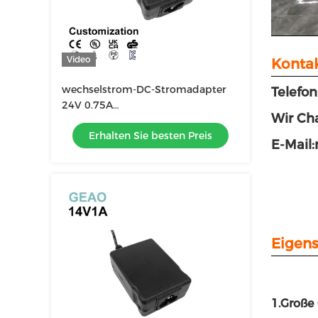
Video
Kontak
wechselstrom-DC-Stromadapter
Telefo
24V 0.75A
Wir Cha
Tischplattenstromadapter-18W
Erhalten Sie besten Preis
Universal
E-Mail
Eigens
1.Große