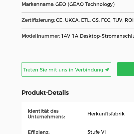
Markenname:
GEO (GEAO Technology)
Zertifizierung:
CE, UKCA, ETL, GS, FCC, TUV, ROH
Modellnummer:
14V 1A Desktop-Stromanschl
Treten Sie mit uns in Verbindung
Produkt-Details
Identität des
Herkunftsfabrik
Unternehmens:
Stufe VI
Effizienz: