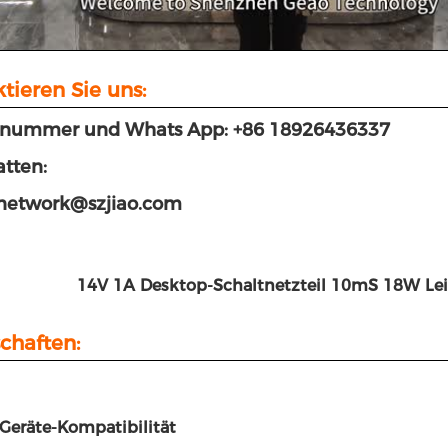
tieren Sie uns:
nnummer und Whats App: +86 18926436337
tten:
:network@szjiao.com
14V 1A Desktop-Schaltnetzteil 10mS 18W Le
chaften:
 Geräte-Kompatibilität