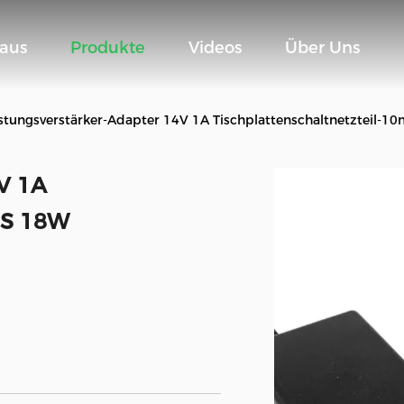
aus
Produkte
Videos
Über Uns
istungsverstärker-Adapter 14V 1A Tischplattenschaltnetzteil-
4V 1A
mS 18W