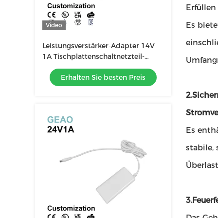
Erfülle
Es biete
Video
einschl
Leistungsverstärker-Adapter 14V
1A Tischplattenschaltnetzteil-
Umfangr
10mS 18W
Erhalten Sie besten Preis
2.Sicher
Stromve
Es enth
stabile
Überlast
3.Feuer
Das Geh