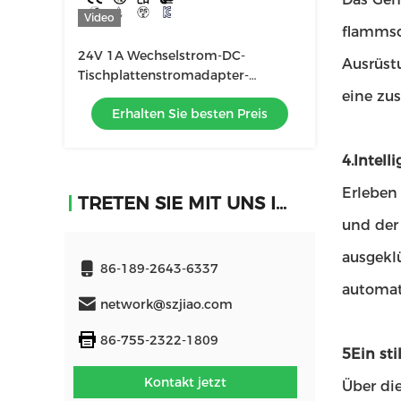
Video
flammsc
24V 1A Wechselstrom-DC-
Ausrüstu
Tischplattenstromadapter-
Versorgung 5Volt 6V 9V 12V 15V
eine zus
Erhalten Sie besten Preis
16V
4.Intell
Erleben
TRETEN SIE MIT UNS IN VERBINDUNG
und der 
ausgekl
86-189-2643-6337
automat
network@szjiao.com
86-755-2322-1809
5Ein sti
Kontakt jetzt
Über die