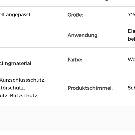
ell angepasst
7*
Größe:
Ele
Anwendung:
be
We
Farbe:
lingmaterial
Kurzschlussschutz,
törschutz,
Sc
Produktschimmel:
z, Blitzschutz,