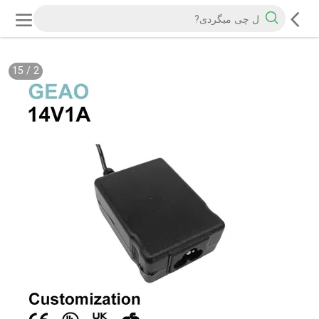
15
/
2