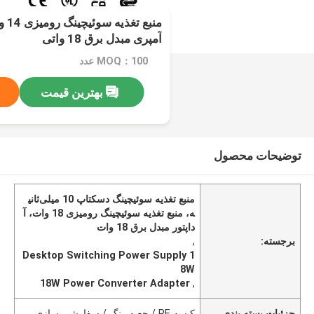
آمپری مبدل برق 18 واتی
MOQ：100 عدد
بهترین قیمت
توضیحات محصول
منبع تغذیه سوئیچینگ دسکتاپ 10 میلی‌ثانی
ه، منبع تغذیه سوئیچینگ رومیزی 18 وات، آ
داپتور مبدل برق 18 وات
برجسته:
,
Desktop Switching Power Supply 1
8W
18W Power Converter Adapter
,
جزئیات بسته بندی
کیسه PE / جعبه رنگ / سفارشی سازی