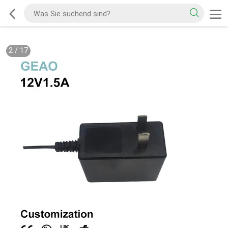
2
/
17