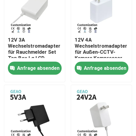
Über uns
Fabrik-Ausflug
12V 3A
12V 4A
Wechselstromadapter
Wechselstromadapter
für Rauchmelder Set
für Außen-CCTV-
Qualitätskontrolle
Top Box Lg LCD
Kamera Kompressor
Monitor Hoverboard
für unbemannte
Anfrage absenden
Anfrage absenden
Segway
Flugzeuge
Kontaktiere uns
Fordern Sie ein Zitat
Wand-Berg-Stromadapter
Tischplattenstromadapter