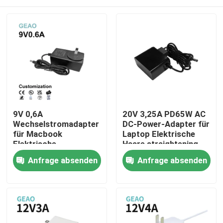
9V 0,6A
20V 3,25A PD65W AC
Wechselstromadapter
DC-Power-Adapter für
für Macbook
Laptop Elektrische
Elektrische
Haare straightening
Liegestuhlsofas DVD-
Curling Styling Bürste
Haus
Anfrage absenden
Anfrage absenden
CD-Player
Haare straightener
Kamm
Produkte
Videos