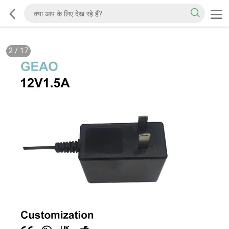
2
/
17