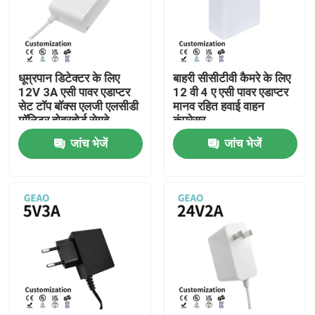
हमारे बारे में
धूम्रपान डिटेक्टर के लिए
बाहरी सीसीटीवी कैमरे के लिए
कारखाना भ्रमण
12V 3A एसी पावर एडाप्टर
12 वी 4 ए एसी पावर एडाप्टर
सेट टॉप बॉक्स एलजी एलसीडी
मानव रहित हवाई वाहन
मॉनिटर होवरबोर्ड सेगवे
कंप्रेसर
गुणवत्ता नियंत्रण
जांच भेजें
जांच भेजें
संपर्क करें
एक उद्धरण का अनुरोध करें
वॉल माउंट पावर एडेप्टर
डेस्कटॉप पावर एडाप्टर