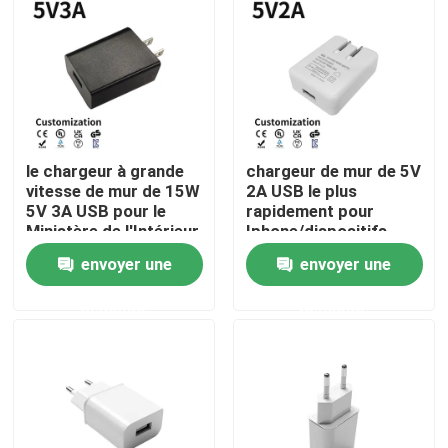
À propos de nous
Visite d'usine
le chargeur à grande
chargeur de mur de 5V
Contrôle de qualité
vitesse de mur de 15W
2A USB le plus
5V 3A USB pour le
rapidement pour
Ministère de l'Intérieur
Iphone/dispositifs
Contactez-nous
emploient le chargeur
d'Android
envoyer une
envoyer une
de prise murale
demande
demande
Demandez une citation
Adaptateurs de puissance de bâti de mur
Adaptateur de bureau de puissance