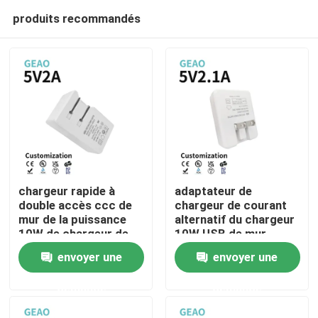
produits recommandés
chargeur rapide à
adaptateur de
double accès ccc de
chargeur de courant
mur de la puissance
alternatif du chargeur
Maison
10W de chargeur de
10W USB de mur
2A 5V USB
d'adaptateur de
envoyer une
envoyer une
puissance de 5V 2.1A
Produits
USB
demande
demande
Vidéos