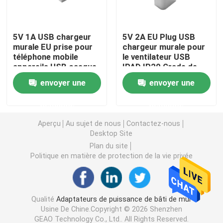
Adaptateur interchangeable de puissance
5V 1A USB chargeur
5V 2A EU Plug USB
murale EU prise pour
chargeur murale pour
téléphone mobile
le ventilateur USB
Chargeur rapide GaN
appareils USB casque
IPAD IP20 Grade de
de téléphone
protection CE RoHS
envoyer une
envoyer une
intelligent
Chargeur de mur d'Usb
demande
demande
Alimentation d'énergie de bâti de mur
Aperçu
Au sujet de nous
Contactez-nous
Desktop Site
Plan du site
Alimentation à découpage
Politique en matière de protection de la vie privée
adaptateur de courant alternatif
Qualité
Adaptateurs de puissance de bâti de mur
Usine De Chine.Copyright © 2026 Shenzhen
GEAO Technology Co., Ltd.. All Rights Reserved.