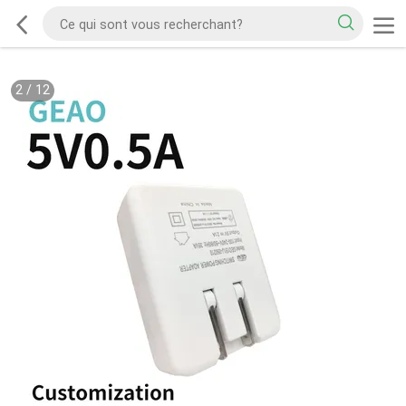
2
/
12