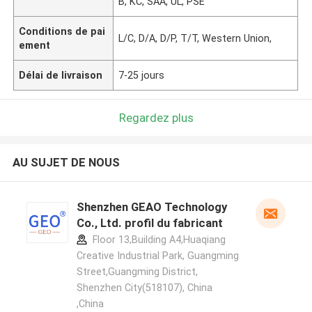
B, KC, SAA, UL, PSE
Conditions de pai
L/C, D/A, D/P, T/T, Western Union,
ement
Délai de livraison
7-25 jours
Regardez plus
AU SUJET DE NOUS
Shenzhen GEAO Technology
Co., Ltd. profil du fabricant
Floor 13,Building A4,Huaqiang
Creative Industrial Park, Guangming
Street,Guangming District,
Shenzhen City(518107), China
,China