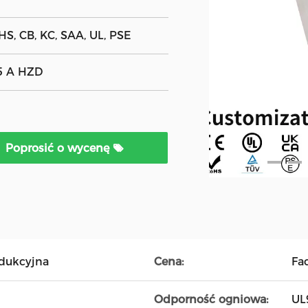
HS, CB, KC, SAA, UL, PSE
,5 A HZD
Poprosić o wycenę
odukcyjna
Cena:
Fa
Odporność ogniowa:
UL