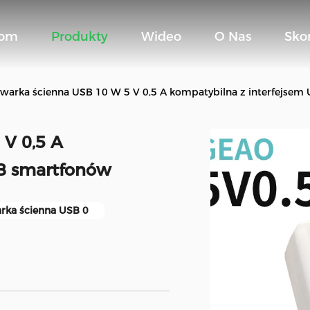
om
Produkty
Wideo
O Nas
Sko
warka ścienna USB 10 W 5 V 0,5 A kompatybilna z interfejse
 V 0,5 A
SB smartfonów
rka ścienna USB 0