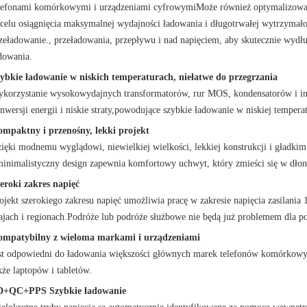
lefonami komórkowymi i urządzeniami cyfrowymiMoże również optymalizować 
celu osiągnięcia maksymalnej wydajności ładowania i długotrwałej wytrzymał
zeładowanie., przeładowania, przepływu i nad napięciem, aby skutecznie wydł
dowania.
ybkie ładowanie w niskich temperaturach, niełatwe do przegrzania
korzystanie wysokowydajnych transformatorów, rur MOS, kondensatorów i 
nwersji energii i niskie straty,powodujące szybkie ładowanie w niskiej temperatu
mpaktny i przenośny, lekki projekt
ięki modnemu wyglądowi, niewielkiej wielkości, lekkiej konstrukcji i gładkim
minimalistyczny design zapewnia komfortowy uchwyt, który zmieści się w dłon
eroki zakres napięć
ojekt szerokiego zakresu napięć umożliwia pracę w zakresie napięcia zasilania
ajach i regionach.Podróże lub podróże służbowe nie będą już problemem dla p
mpatybilny z wieloma markami i urządzeniami
st odpowiedni do ładowania większości głównych marek telefonów komórkow
kże laptopów i tabletów.
D+QC+PPS Szybkie ładowanie