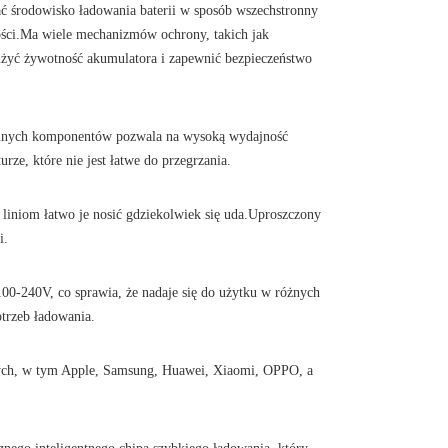
środowisko ładowania baterii w sposób wszechstronny
ości.Ma wiele mechanizmów ochrony, takich jak
użyć żywotność akumulatora i zapewnić bezpieczeństwo
innych komponentów pozwala na wysoką wydajność
rze, które nie jest łatwe do przegrzania.
 liniom łatwo je nosić gdziekolwiek się uda.Uproszczony
i.
 100-240V, co sprawia, że nadaje się do użytku w różnych
otrzeb ładowania.
ych, w tym Apple, Samsung, Huawei, Xiaomi, OPPO, a