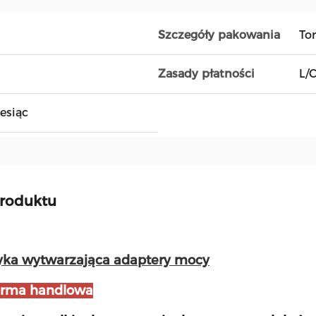
Szczegóły pakowania
To
Zasady płatności
L/
esiąc
produktu
yka wytwarzająca adaptery mocy
firma handlowa