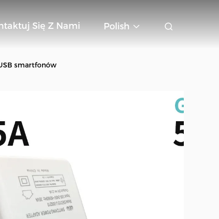
ntaktuj Się Z Nami
Polish
m USB smartfonów