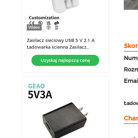
Wideo
Zasilacz sieciowy USB 5 V 2,1 A
Skon
Ładowarka ścienna Zasilacz
sieciowy USB o mocy 10 W
Nume
Uzyskaj najlepszą cenę
Rozm
Emai
Ładow
Char