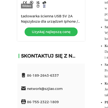
te
Wideo
w 
pr
Ładowarka ścienna USB 5V 2A
ła
Najszybsza dla urządzeń Iphone /
Android
Sz
Uzyskaj najlepszą cenę
Wy
ko
Ko
Dz
SKONTAKTUJ SIĘ Z NAMI
i 
Sz
Pr
86-189-2643-6337
kr
Ko
network@szjiao.com
Je
ta
86-755-2322-1809
P