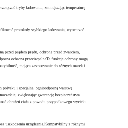
zełączać tryby ładowania, zmniejszając temperaturę
tyfikować protokoły szybkiego ładowania, wytwarzać
ą przed prądem prądu, ochroną przed zwarciem,
odporna ochrona przeciwpalnaTe funkcje ochrony mogą
mpatybilność, mającą zastosowanie do różnych marek i
m połysku i specjalną, ognioodporną warstwę
nocześnie, zwiększając gwarancję bezpieczeństwa
iknąć obrażeń ciała z powodu przypadkowego wycieku
 bez uszkodzenia urządzenia.Kompatybilny z różnymi