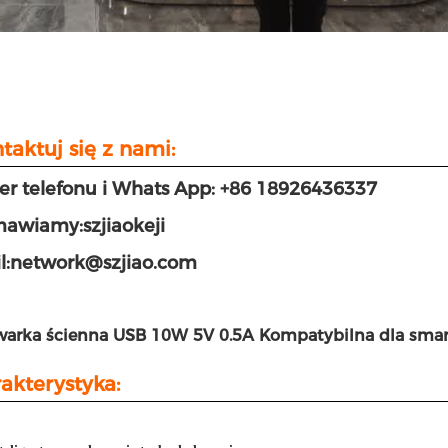
taktuj się z nami:
r telefonu i Whats App: +86 18926436337
awiamy:szjiaokeji
l:network@szjiao.com
arka ścienna USB 10W 5V 0.5A Kompatybilna dla smart
akterystyka: