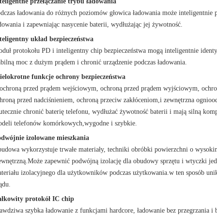
teligentne przełączanie trybu ładowania
dczas ładowania do różnych poziomów głowica ładowania może inteligentnie pr
dowania i zapewniając nasycenie baterii, wydłużając jej żywotność.
teligentny układ bezpieczeństwa
duł protokołu PD i inteligentny chip bezpieczeństwa mogą inteligentnie iden
abilną moc z dużym prądem i chronić urządzenie podczas ładowania.
elokrotne funkcje ochrony bezpieczeństwa
ochroną przed prądem wejściowym, ochroną przed prądem wyjściowym, ochron
hroną przed nadciśnieniem, ochroną przeciw zakłóceniom,i zewnętrzna ognio
utecznie chronić baterię telefonu, wydłużać żywotność baterii i mają silną ko
deli telefonów komórkowych,wygodne i szybkie.
dwójnie izolowane mieszkania
udowa wykorzystuje trwałe materiały, techniki obróbki powierzchni o wysoki
wnętrzną.Może zapewnić podwójną izolację dla obudowy sprzętu i wtyczki jed
teriału izolacyjnego dla użytkowników podczas użytkowania.w ten sposób un
ądu.
łkowity protokół IC chip
awdziwa szybka ładowanie z funkcjami hardcore, ładowanie bez przegrzania i