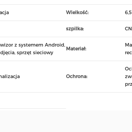
acja
Wielkość:
6,5
szpilka:
CN,
wizor z systemem Android,
Ma
Materiał:
djęcia, sprzęt sieciowy
re
Oc
nalizacja
Ochrona:
zw
pr