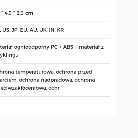
 * 4,9 * 2,3 cm
 US, JP, EU, AU, UK, IN, KR
teriał ognioodporny PC + ABS + materiał z
cyklingu
hrona temperaturowa, ochrona przed
arciem, ochrona nadprądowa, ochrona
zeciwzakłóceniowa, ochr