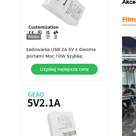
Akce
Film
Wideo
Ładowarka USB 2A 5V z dwoma
portami Moc 10W Szybka
ładowarka ścienna CCC
Uzyskaj najlepszą cenę