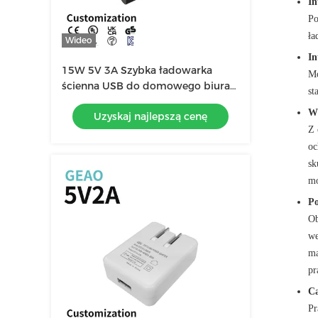
In
Po
ła
Wideo
In
15W 5V 3A Szybka ładowarka
Mo
ścienna USB do domowego biura
st
Ładowarka do gniazda ściennego
Wi
Uzyskaj najlepszą cenę
Z 
oc
sk
mo
Po
Ob
we
ma
pr
Ca
Pr