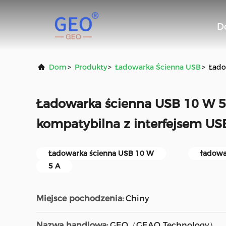
D
Dom
>
Produkty
>
Ładowarka Ścienna USB
>
Łado
Ładowarka ścienna USB 10 W 5
kompatybilna z interfejsem U
Ładowarka ścienna USB 10 W
ładowa
5 A
Miejsce pochodzenia:
Chiny
Nazwa handlowa:
GEO（GEAO Technology）