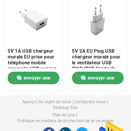
Adaptateur interchangeable de puissance
Chargeur rapide GaN
5V 1A USB chargeur
5V 2A EU Plug USB
Chargeur de mur d'Usb
murale EU prise pour
chargeur murale pour
téléphone mobile
le ventilateur USB
appareils USB casque
IPAD IP20 Grade de
Alimentation d'énergie de bâti de mur
de téléphone
protection CE RoHS
envoyer une
envoyer une
intelligent
Alimentation à découpage
demande
demande
Aperçu
Au sujet de nous
Contactez-nous
adaptateur de courant alternatif
Desktop Site
Plan du site
Politique en matière de protection de la vie privée