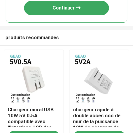
Continuer
produits recommandés
Maison
Chargeur mural USB
chargeur rapide à
Produits
10W 5V 0.5A
double accès ccc de
compatible avec
mur de la puissance
l'interface USB des
10W de chargeur de
Vidéos