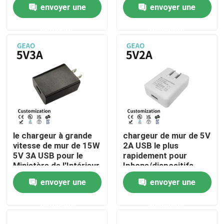
smartphones
2A 5V USB
envoyer une
envoyer une
demande
demande
À propos de nous
Visite d'usine
Contrôle de qualité
Contactez-nous
le chargeur à grande
chargeur de mur de 5V
vitesse de mur de 15W
2A USB le plus
Demandez une citation
5V 3A USB pour le
rapidement pour
Ministère de l'Intérieur
Iphone/dispositifs
emploient le chargeur
d'Android
envoyer une
envoyer une
de prise murale
Adaptateurs de puissance de bâti de mur
demande
demande
Adaptateur de bureau de puissance