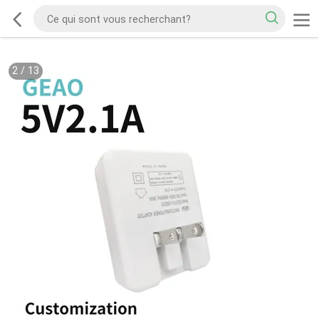
2
/
13