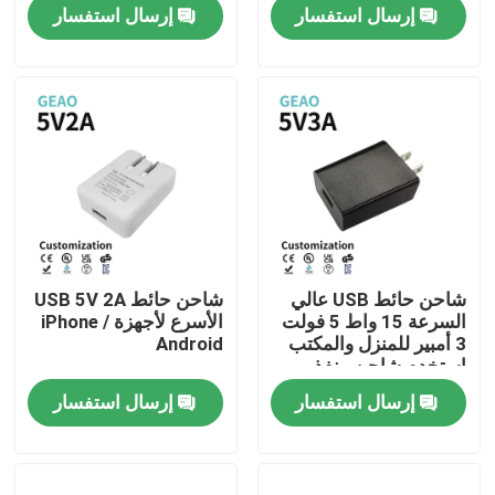
إرسال استفسار
إرسال استفسار
معلومات عنا
جولة في المعمل
رقابة جودة
اتصل بنا
شاحن حائط USB عالي
شاحن حائط USB 5V 2A
السرعة 15 واط 5 فولت
الأسرع لأجهزة iPhone /
اطلب اقتباس
3 أمبير للمنزل والمكتب
Android
استخدم شاحن منفذ
الحائط
إرسال استفسار
إرسال استفسار
محولات الطاقة المثبتة على الحائط
محول طاقة سطح المكتب