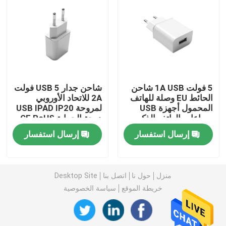
محول طاقة قابل للتبديل
شاحن GaN السريع
5 فولت 1A USB شاحن
شاحن جدار USB 5 فولت
شاحن حائط USB
الحائط EU وصلة للهاتف
2A للاتحاد الأوروبي
المحمول أجهزة USB
لمروحة USB IPAD IP20
سماعات الهاتف الذكي
درجة الحماية CE RoHS
مصدر طاقة مثبت على الحائط
إرسال استفسار
إرسال استفسار
تبديل الوضع امدادات الطاقة
منزل
حول نا
اتصل بنا
Desktop Site
محول طاقة التيار المتردد
خريطة الموقع
سياسة الخصوصية