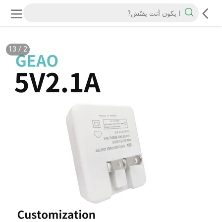
13
/
2