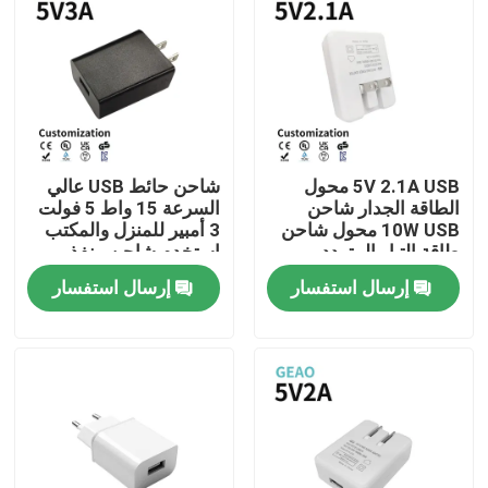
معلومات عنا
جولة في المعمل
5V 2.1A USB محول
شاحن حائط USB عالي
رقابة جودة
الطاقة الجدار شاحن
السرعة 15 واط 5 فولت
10W USB محول شاحن
3 أمبير للمنزل والمكتب
طاقة التيار المتردد
استخدم شاحن منفذ
اتصل بنا
الحائط
إرسال استفسار
إرسال استفسار
اطلب اقتباس
محولات الطاقة المثبتة على الحائط
محول طاقة سطح المكتب