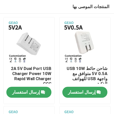
المنتجات الموصى بها
شاحن حائط USB 10W
2A 5V Dual Port USB
5V 0.5A متوافق مع
Charger Power 10W
واجهة USB للهواتف
Rapid Wall Charger
منزل
الذكية
CCC
إرسال استفسار
إرسال استفسار
منتجات
أشرطة فيديو