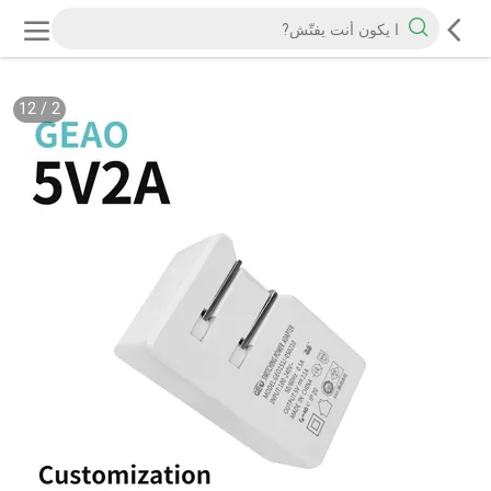
12
/
2