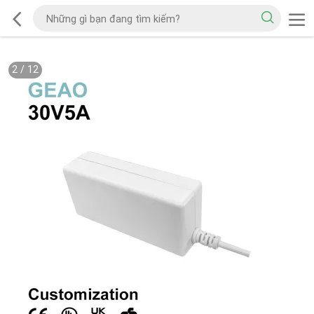
2
/
12