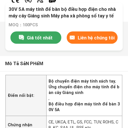
30V 5A máy tính để bàn bộ điều hợp điện cho nhà
máy cây Giáng sinh Máy pha xà phòng sổ tay y tế
MOQ：100PCS
Giá tốt nhất
Liên hệ chúng tôi
Mô Tả SảN PHẩM
Bộ chuyển điện máy tính xách tay
,
Ứng chuyển điện cho máy tính để b
àn cây Giáng sinh
Điểm nổi bật:
,
Bộ điều hợp điện máy tính để bàn 3
0V 5A
CE, UKCA, ETL, GS, FCC, TUV, ROHS, C
Chứng nhận
B, KC, SAA, UL, PSE,etc.