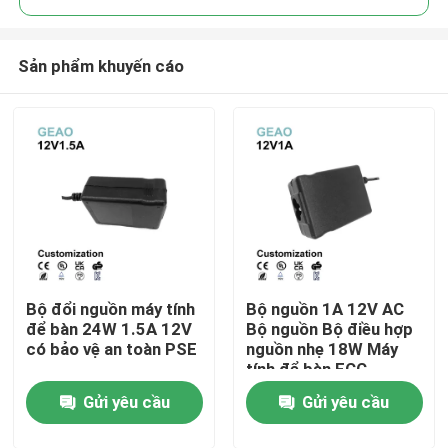
Sản phẩm khuyến cáo
Bộ đổi nguồn máy tính
Bộ nguồn 1A 12V AC
Trang chủ
để bàn 24W 1.5A 12V
Bộ nguồn Bộ điều hợp
có bảo vệ an toàn PSE
nguồn nhẹ 18W Máy
tính để bàn FCC
Các sản phẩm
Gửi yêu cầu
Gửi yêu cầu
video