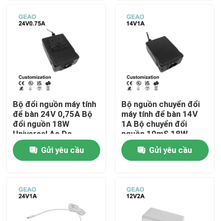
Về chúng tôi
Tham quan nhà máy
Kiểm soát chất lượng
Bộ đổi nguồn máy tính
Bộ nguồn chuyển đổi
để bàn 24V 0,75A Bộ
máy tính để bàn 14V
Liên hệ chúng tôi
đổi nguồn 18W
1A Bộ chuyển đổi
Universal Ac Dc
nguồn 10mS 18W
Gửi yêu cầu
Gửi yêu cầu
Yêu cầu báo giá
Bộ điều hợp nguồn treo tường
Bộ đổi nguồn máy tính để bàn