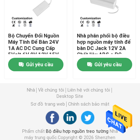
Bộ đổi nguồn có thể hoán đổi cho nhau
Bộ Chuyển Đổi Nguồn
Nhà phân phối bộ điều
Bộ sạc nhanh GaN
Máy Tính Để Bàn 24V
hợp nguồn máy tính để
1A AC DC Cung Cấp
bàn DC Jack 12V 2A
5Volt 6V 9V 12V 15V
Chất liệu ABS + PC
sạc tường usb
16V
Gửi yêu cầu
Gửi yêu cầu
Nguồn điện treo tường
Nhà
Về chúng tôi
Liên hệ với chúng tôi
Cung cấp điện áp chuyển mạch
Desktop Site
Sơ đồ trang web
Chính sách bảo mật
bộ đổi nguồn ac
Phẩm chất
Bộ điều hợp nguồn treo tường
Nhà
máy trung quốc.Copyright © 2026 Shenzhen