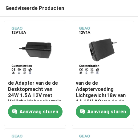
Geadviseerde Producten
de Adapter van de de
van de de
Desktopmacht van
Adaptervoeding
24W 1.5A 12V met
Lichtgewicht18w van
Huis
Veiligheidsbescherming
1A 12V AC van de de
PSE
Machtsadapter de
Aanvraag sturen
Aanvraag sturen
Desktopfcc
Producten
Videos