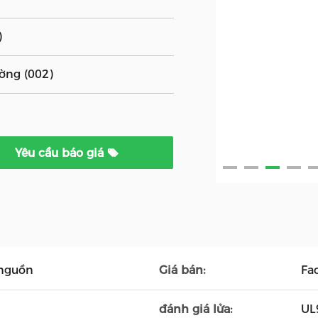
)
ờng (002)
Yêu cầu báo giá
 nguồn
Giá bán:
Fa
đánh giá lửa:
UL