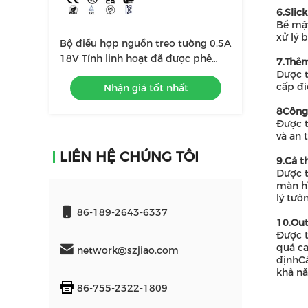
6.Slic
Bề mặt
xử lý 
Bộ điều hợp nguồn treo tường 0,5A
18V Tính linh hoạt đã được phê
7.Thê
duyệt an toàn
Được t
cấp đi
Nhận giá tốt nhất
8Công
Được t
và an 
LIÊN HỆ CHÚNG TÔI
9.Cả t
Được t
màn hì
lý tưở
86-189-2643-6337
10.Out
Được t
quá ca
network@szjiao.com
địnhCá
khả nă
86-755-2322-1809