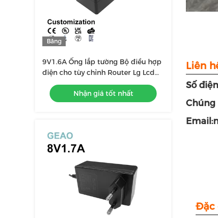
Băng
hình
9V1.6A Ống lắp tường Bộ điều hợp
Liên h
điện cho tùy chỉnh Router Lg Lcd
Monitor Inh bấm mã vạch Cây
Số điệ
Nhận giá tốt nhất
Giáng sinh
Chúng t
Email:
Đặc 