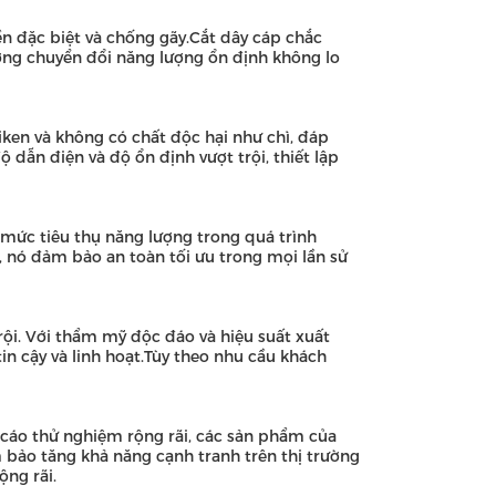
ền đặc biệt và chống gãy.Cắt dây cáp chắc
ởng chuyển đổi năng lượng ổn định không lo
en và không có chất độc hại như chì, đáp
dẫn điện và độ ổn định vượt trội, thiết lập
 mức tiêu thụ năng lượng trong quá trình
, nó đảm bảo an toàn tối ưu trong mọi lần sử
rội. Với thẩm mỹ độc đáo và hiệu suất xuất
in cậy và linh hoạt.Tùy theo nhu cầu khách
 cáo thử nghiệm rộng rãi, các sản phẩm của
bảo tăng khả năng cạnh tranh trên thị trường
ộng rãi.