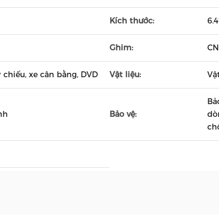
Kích thước:
6.
Ghim:
CN
 chiếu, xe cân bằng, DVD
Vật liệu:
Vậ
Bả
nh
Bảo vệ:
dò
ch