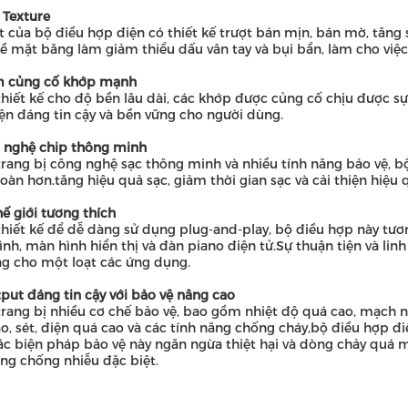
k Texture
 của bộ điều hợp điện có thiết kế trượt bán mịn, bán mờ, tăng 
bề mặt băng làm giảm thiểu dấu vân tay và bụi bẩn, làm cho việ
m củng cố khớp mạnh
hiết kế cho độ bền lâu dài, các khớp được củng cố chịu được 
ện đáng tin cậy và bền vững cho người dùng.
 nghệ chip thông minh
rang bị công nghệ sạc thông minh và nhiều tính năng bảo vệ, 
toàn hơn.tăng hiệu quả sạc, giảm thời gian sạc và cải thiện hiệu 
hế giới tương thích
hiết kế để dễ dàng sử dụng plug-and-play, bộ điều hợp này tươn
nh, màn hình hiển thị và đàn piano điện tử.Sự thuận tiện và lin
ng cho một loạt các ứng dụng.
put đáng tin cậy với bảo vệ nâng cao
rang bị nhiều cơ chế bảo vệ, bao gồm nhiệt độ quá cao, mạch n
o, sét, điện quá cao và các tính năng chống cháy,bộ điều hợp đ
c biện pháp bảo vệ này ngăn ngừa thiệt hại và dòng chảy quá mứ
ng chống nhiễu đặc biệt.