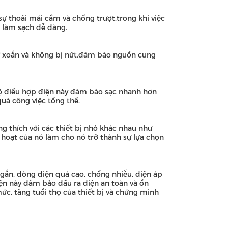
sự thoải mái cầm và chống trượt.trong khi việc
c làm sạch dễ dàng.
sự xoắn và không bị nứt.đảm bảo nguồn cung
bộ điều hợp điện này đảm bảo sạc nhanh hơn
quả công việc tổng thể.
g thích với các thiết bị nhỏ khác nhau như
h hoạt của nó làm cho nó trở thành sự lựa chọn
gắn, dòng điện quá cao, chống nhiễu, điện áp
iện này đảm bảo đầu ra điện an toàn và ổn
c, tăng tuổi thọ của thiết bị và chứng minh