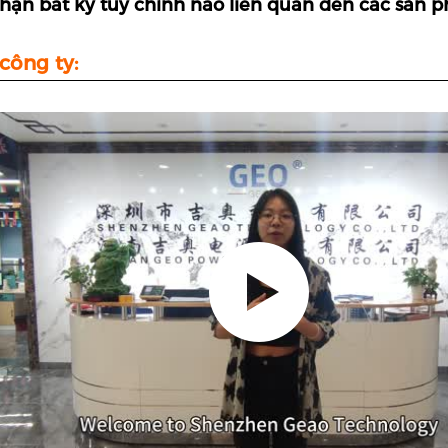
hận bất kỳ tùy chỉnh nào liên quan đến các sản 
công ty: