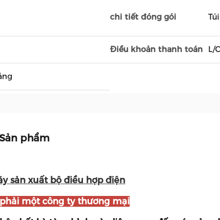
chi tiết đóng gói
Tú
Điều khoản thanh toán
L/
áng
 Sản phẩm
y sản xuất bộ điều hợp điện
phải một công ty thương mại