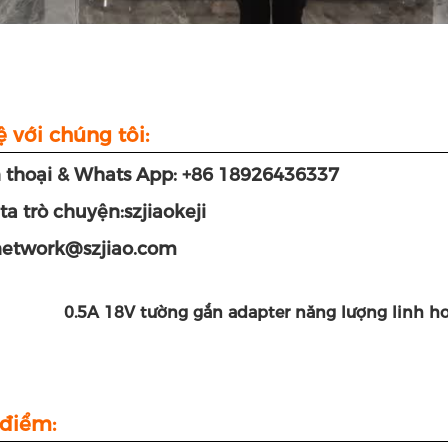
ệ với chúng tôi:
n thoại & Whats App: +86 18926436337
a trò chuyện:szjiaokeji
network@szjiao.com
0.5A 18V tường gắn adapter năng lượng linh h
điểm: