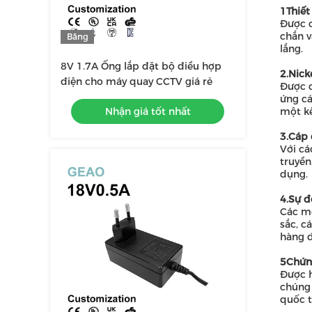
1Thiết
Được c
chắn v
Băng
lắng.
hình
8V 1.7A Ống lắp đặt bộ điều hợp
2.Nick
điện cho máy quay CCTV giá rẻ
Được đ
ứng cá
Nhận giá tốt nhất
một kế
3.Cáp 
Với cá
truyền
dụng.
4.Sự đ
Các mô
sắc, c
hàng đ
5Chứn
Được h
chúng 
quốc t