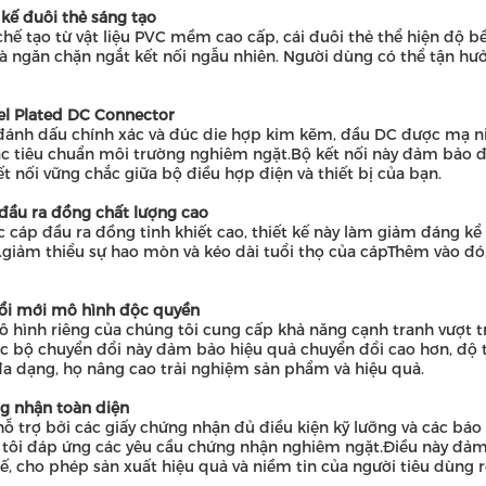
 kế đuôi thẻ sáng tạo
hế tạo từ vật liệu PVC mềm cao cấp, cái đuôi thẻ thể hiện độ b
à ngăn chặn ngắt kết nối ngẫu nhiên. Người dùng có thể tận hư
el Plated DC Connector
ánh dấu chính xác và đúc die hợp kim kẽm, đầu DC được mạ nik
c tiêu chuẩn môi trường nghiêm ngặt.Bộ kết nối này đảm bảo độ 
t nối vững chắc giữa bộ điều hợp điện và thiết bị của bạn.
đầu ra đồng chất lượng cao
c cáp đầu ra đồng tinh khiết cao, thiết kế này làm giảm đáng kể
.giảm thiểu sự hao mòn và kéo dài tuổi thọ của cápThêm vào đó
ổi mới mô hình độc quyền
 hình riêng của chúng tôi cung cấp khả năng cạnh tranh vượt t
ác bộ chuyển đổi này đảm bảo hiệu quả chuyển đổi cao hơn, độ t
a dạng, họ nâng cao trải nghiệm sản phẩm và hiệu quả.
g nhận toàn diện
ỗ trợ bởi các giấy chứng nhận đủ điều kiện kỹ lưỡng và các báo
tôi đáp ứng các yêu cầu chứng nhận nghiêm ngặt.Điều này đảm 
ế, cho phép sản xuất hiệu quả và niềm tin của người tiêu dùng r