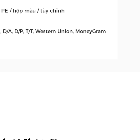
i PE / hộp màu / tùy chỉnh
C, D/A, D/P, T/T, Western Union, MoneyGram