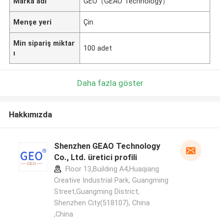
Marka adı
GEO（GEAO Technology）
Menşe yeri
Çin
Min sipariş miktar
100 adet
ı
Daha fazla göster
Hakkımızda
Shenzhen GEAO Technology
Co., Ltd. üretici profili
Floor 13,Building A4,Huaqiang
Creative Industrial Park, Guangming
Street,Guangming District,
Shenzhen City(518107), China
,China