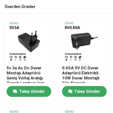
Önerilen Ürünler
5v 3a Ac Dc Duvar
0.65A 9V DC Duvar
Montajı Adaptörü
Adaptörü Elektrikli
Geniş Voltaj Aralığı
10W Duvar Montajlı
Ev
Tırnak Lambası İçin
Güç Kaynağı
Talep Gönder
Talep Gönder
Ürünler
videolar