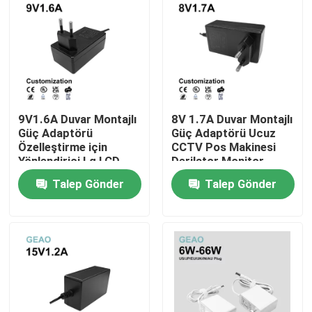
Hakkımızda
Fabrika turu
9V1.6A Duvar Montajlı
8V 1.7A Duvar Montajlı
Kalite kontrol
Güç Adaptörü
Güç Adaptörü Ucuz
Özelleştirme için
CCTV Pos Makinesi
Yönlendirici Lg LCD
Derilator Monitor
Bize Ulaşın
Monitör Barkod
Scooter
Talep Gönder
Talep Gönder
Yazıcısı Noel Ağacı
Bir teklif isteği
Duvar Tipi Güç Adaptörleri
Masaüstü Güç Adaptörü