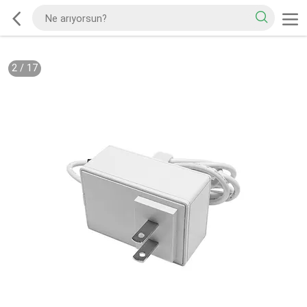
2
/
17