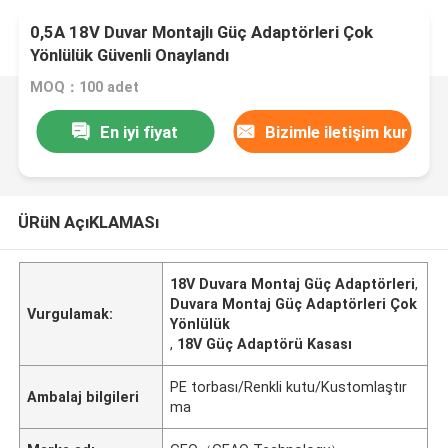
0,5A 18V Duvar Montajlı Güç Adaptörleri Çok
Yönlülük Güvenli Onaylandı
MOQ：100 adet
En iyi fiyat
Bizimle iletişim kur
ÜRüN AçıKLAMASı
18V Duvara Montaj Güç Adaptörleri
,
Duvara Montaj Güç Adaptörleri Çok
Vurgulamak:
Yönlülük
,
18V Güç Adaptörü Kasası
PE torbası/Renkli kutu/Kustomlaştır
Ambalaj bilgileri
ma