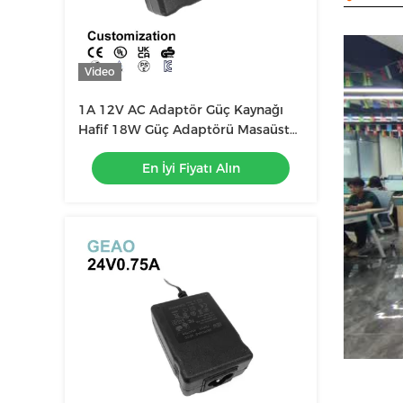
Video
1A 12V AC Adaptör Güç Kaynağı
Hafif 18W Güç Adaptörü Masaüstü
FCC
En İyi Fiyatı Alın