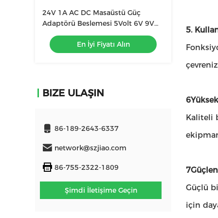
24V 1A AC DC Masaüstü Güç
Adaptörü Beslemesi 5Volt 6V 9V
5. Kulla
12V 15V 16V
En İyi Fiyatı Alın
Fonksiyo
çevreniz
BIZE ULAŞIN
6Yüksek 
Kaliteli
86-189-2643-6337
ekipmanl
network@szjiao.com
86-755-2322-1809
7Güçlen
Güçlü bi
Şimdi İletişime Geçin
için daya