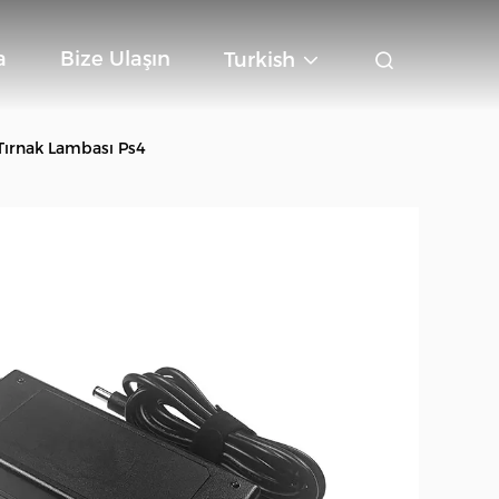
a
Bize Ulaşın
Turkish
Tırnak Lambası Ps4