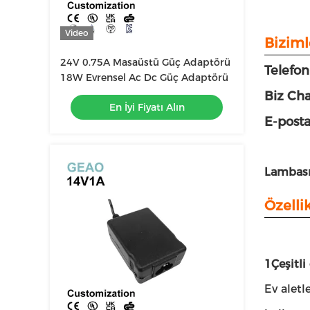
Video
Biziml
24V 0.75A Masaüstü Güç Adaptörü
Telefo
18W Evrensel Ac Dc Güç Adaptörü
Biz Cha
En İyi Fiyatı Alın
E-post
Lambası
Özellik
1Çeşitli
Ev aletl