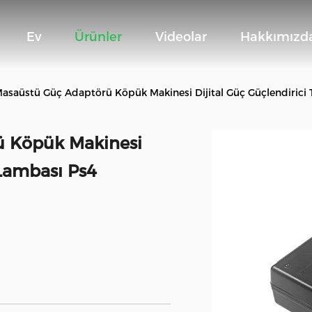
Ev
Ürünler
Videolar
Hakkımızd
asaüstü Güç Adaptörü Köpük Makinesi Dijital Güç Güçlendirici 
ü Köpük Makinesi
 Lambası Ps4