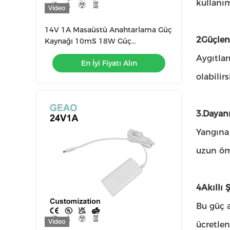
kullanım
Video
14V 1A Masaüstü Anahtarlama Güç
2Güçlend
Kaynağı 10mS 18W Güç
Dönüştürücü Adaptör
Aygıtlar
En İyi Fiyatı Alın
olabilir
3.Dayan
Yangına
uzun öm
4Akıllı 
Bu güç a
Video
ücretlen