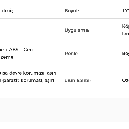
irilmiş
17
Boyut:
Köp
Uygulama:
la
 + ABS + Geri
Bey
Renk:
lzeme
kısa devre koruması, aşırı
-parazit koruması, aşırı
Öz
ürün kalıbı: