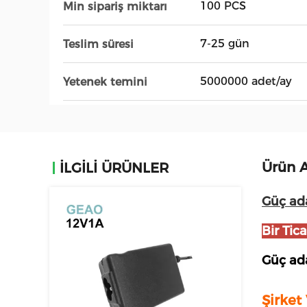
100 PCS
Min sipariş miktarı
7-25 gün
Teslim süresi
5000000 adet/ay
Yetenek temini
Ürün A
İLGİLİ ÜRÜNLER
Güç ada
Bir Tica
Güç ada
Şirket 