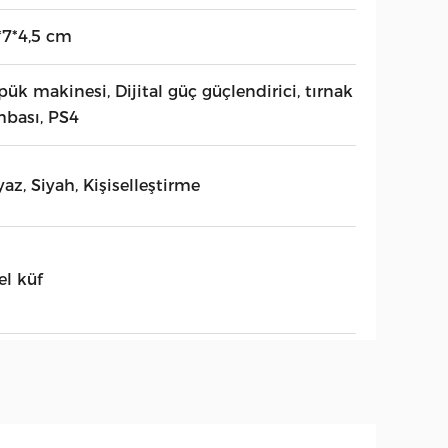
*7*4,5 cm
ük makinesi, Dijital güç güçlendirici, tırnak
mbası, PS4
az, Siyah, Kişiselleştirme
el küf