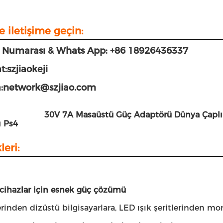
e iletişime geçin:
n Numarası & Whats App: +86 18926436337
t:szjiaokeji
a:network@szjiao.com
30V 7A Masaüstü Güç Adaptörü Dünya Çaplı M
 Ps4
leri:
 cihazlar için esnek güç çözümü
erinden dizüstü bilgisayarlara, LED ışık şeritlerinden mon