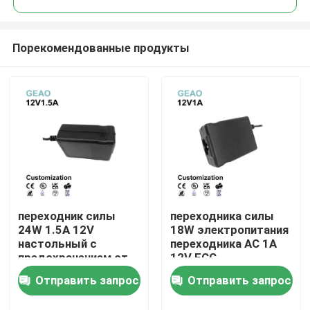
Порекомендованные продукты
переходник силы
переходника силы
Дом
24W 1.5A 12V
18W электропитания
настольный с
переходника AC 1A
предохранением от
12V FCC
Продукты
PSE безопасности
облегченного
Отправить запрос
Отправить запрос
настольный
Видео