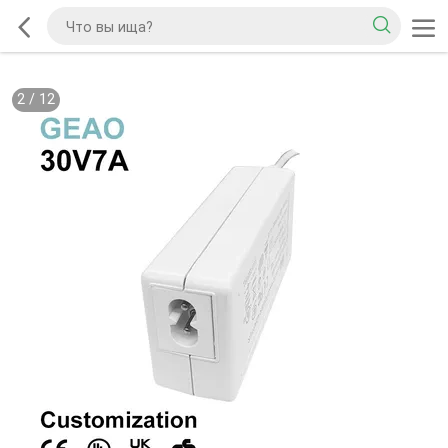
2
/
12