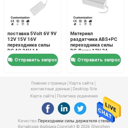
Заменимый переходник силы
Заряжатель GaN быстрый
поставка 5Volt 6V 9V
Материал
12V 15V 16V
раздатчика ABS+PC
переходника силы
переходника силы
DC AC 24V 1A
DC Джек 12V 2A
Заряжатель стены Usb
настольная
настольный
Отправить запрос
Отправить запрос
Электропитание держателя стены
Главная страница
Карта сайта
Переключенное электропитание режима
контактные данные
Desktop Site
Карта сайта
Политика уединения
переходник мощьности импульса
Качество
Переходники силы держателя стены
Китайская фабрика.Copyright © 2026 Shenzhen