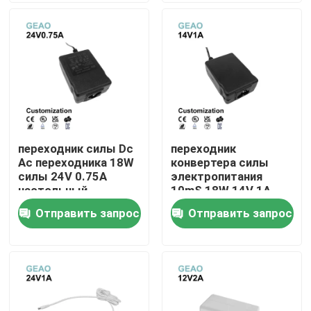
О нас
Путешествие фабрики
Проверка качества
переходник силы Dc
переходник
Ac переходника 18W
конвертера силы
Связаться с нами
силы 24V 0.75A
электропитания
настольный
10mS 18W 14V 1A
всеобщий
настольный
Отправить запрос
Отправить запрос
Спросите цитату
переключая
Переходники силы держателя стены
Настольный переходник силы