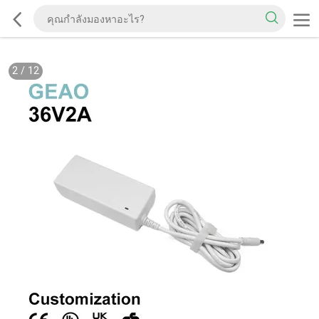
2
/
12