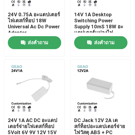
24V 0.75A อะแดปเตอร์
14V 1A Desktop
เกี่ยวกับเรา
ไฟเดสก์ท็อป 18W
Switching Power
Universal Ac Dc Power
Supply 10mS 18W อะ
Adapter
แดปเตอร์แปลงไฟ
ทัวร์โรงงาน
ส่งคำถาม
ส่งคำถาม
ควบคุมคุณภาพ
ติดต่อเรา
ขอใบเสนอราคา
อะแดปเตอร์ไฟฟ้าแบบติดผนัง
24V 1A AC DC อะแดป
DC Jack 12V 2A เด
เตอร์จ่ายไฟเดสก์ท็อป
สก์ท็อปอะแดปเตอร์จ่าย
อะแดปเตอร์ไฟเดสก์ท็อป
5Volt 6V 9V 12V 15V
ไฟวัสดุ ABS + PC