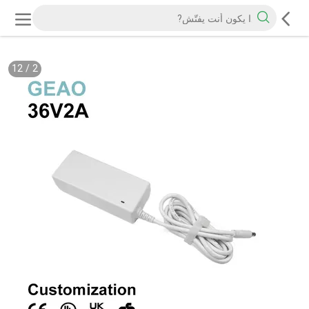
12
/
2