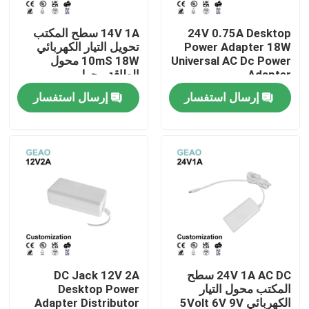
24V 0.75A Desktop
14V 1A سطح المكتب
معلومات عنا
Power Adapter 18W
تحويل التيار الكهربائي
Universal AC Dc Power
10mS 18W محول
Adapter
الطاقة محول
جولة في المعمل
إرسال استفسار
إرسال استفسار
رقابة جودة
اتصل بنا
اطلب اقتباس
محولات الطاقة المثبتة على الحائط
24V 1A AC DC سطح
DC Jack 12V 2A
المكتب محول التيار
Desktop Power
محول طاقة سطح المكتب
الكهربائي 5Volt 6V 9V
Adapter Distributor