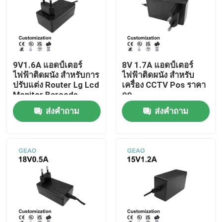
เกี่ยวกับเรา
ทัวร์โรงงาน
9V1.6A แอดป์เตอร์
8V 1.7A แอดป์เตอร์
ไฟฟ้าติดผนัง สําหรับการ
ไฟฟ้าติดผนัง สําหรับ
ปรับแต่ง Router Lg Lcd
เครื่อง CCTV Pos ราคา
ควบคุมคุณภาพ
Monitor Barcode
ถูก
Printer ต้นไม้คริสต์มาส
ส่งคำถาม
ส่งคำถาม
ติดต่อเรา
ขอใบเสนอราคา
อะแดปเตอร์ไฟฟ้าแบบติดผนัง
อะแดปเตอร์ไฟเดสก์ท็อป