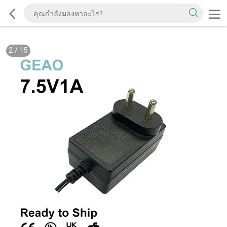
2
/
15