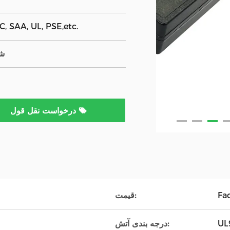
, SAA, UL, PSE,etc.
شم
درخواست نقل قول
Fa
قیمت:
UL
درجه بندی آتش: