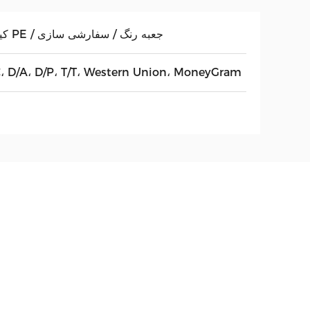
کیسه PE / جعبه رنگ / سفارشی سازی
C، D/A، D/P، T/T، Western Union، MoneyGram