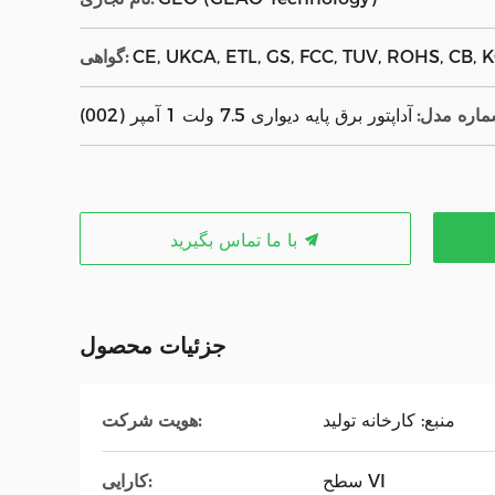
CE, UKCA, ETL, GS, FCC, TUV, ROHS, CB, KC
گواهی:
اره مدل:
آداپتور برق پایه دیواری 7.5 ولت 1 آمپر (002)
با ما تماس بگیرید
جزئیات محصول
منبع: کارخانه تولید
هویت شرکت:
سطح VI
کارایی: