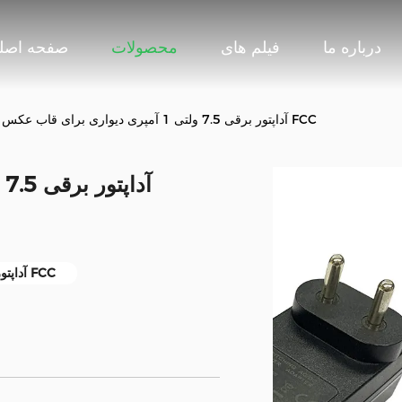
درباره ما
فیلم های
محصولات
صفحه اصل
آداپتور برقی 7.5 ولتی 1 آمپری دیواری برای قاب عکس دیجیتال FCC
آداپتور برق پایه دیواری FCC