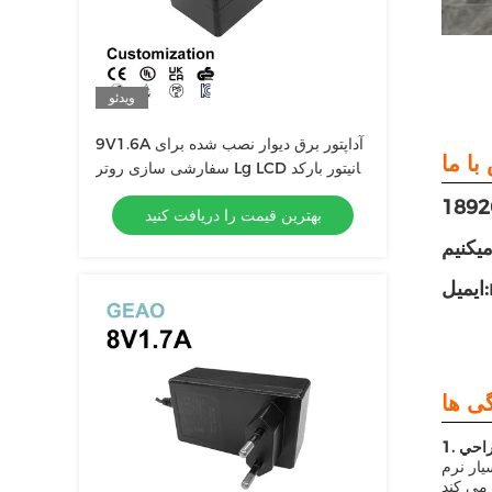
ویدئو
9V1.6A آداپتور برق دیوار نصب شده برای
سفارشی سازی روتر Lg LCD مانیتور بارکد
پرینتر درخت کریسمس
بهترین قیمت را دریافت کنید
يکنيم
راحي
ک تجربه پلاگین بهتر را ارائه دهد، که