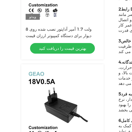
ر مانند
ویدئو
و اتصال
عمر کار
8 ولت 1.7 آمپر آداپتور نصب شده روی
دیوار برای دستگاه کمپیوتر ارزان قیمت
خالص
 ظرفیت
بهترین قیمت را دریافت کنید
دگانه
 حرارت،
بالا، و
 خدمات
ه فرد
ر، نرخ
ا بهبود
ي کامل
 کمک به