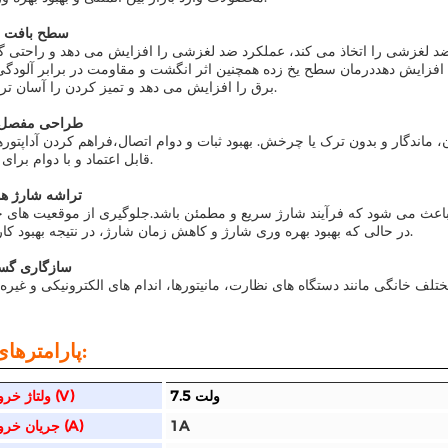
7سطح بافت ی
د لغزشی را اتخاذ می کند، عملکرد ضد لغزشی را افزایش می دهد و راحتی گ
را افزایش دهددرمان سطح یخ زده همچنین اثر انگشت و مقاومت در برابر آلودگی 
برق را افزایش می دهد و تمیز کردن را آسان تر می کند.
8طراحی مفصل پ
ماندگار و بدون ترک یا چرخش. بهبود ثبات و دوام اتصال،فراهم کردن آداپتور
قابل اعتماد و با دوام برای کاربران.
9تراشه شارژ ه
باعث می شود که فرآیند شارژ سریع و مطمئن باشد.جلوگیری از موقعیت های 
در حالی که بهبود بهره وری شارژ و کاهش زمان شارژ، در نتیجه بهبود کارایی کار.
10سازگاری گس
تلف خانگی مانند دستگاه های نظارت، مانیتورها، اندام های الکترونیکی و غیر
پارامترهای فنی:
7.5 ولت
ولتاژ خروجی (V)
1A
جریان خروجی (A)