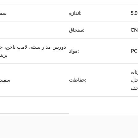
اندازه:
1.2m
CN
سنجاق:
دوربین مدار بسته، لامپ ناخن، چر
مواد:
پرین
اه،
خل،
حفاظت:
سفید،
ف