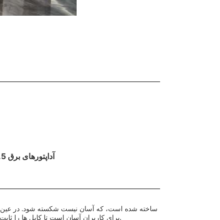
آداپتورهای برق 7.5 ولت 1 آمپر برای چوکات عکاسی دیجیتال
برای کاربران آسان است تا کابل ها را ثابت کنند،که سقوط کردنش آسون نيست، در حالی که ثبات انتقال قدرت را تضمین می کند.