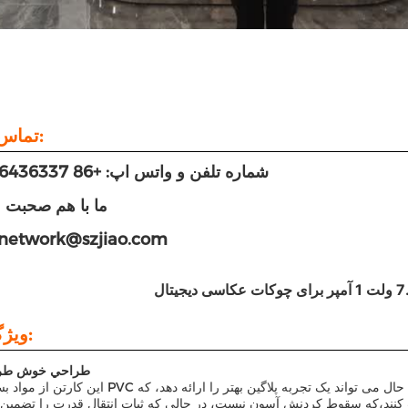
تماس با ما:
شماره تلفن و واتس اپ: +86 18926436337
ما با هم صحبت م
ایمیل:network@szjiao.com
ویژگی ها:
1. طراحي خوش ط
این کارتن از مواد بسیار نرم PVC ساخته شده است، که آسان نیست شکسته شود. در عین حال می تواند ی