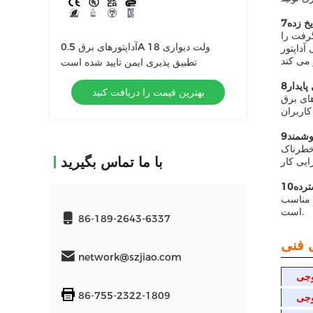
خ زده
رفت را
آداپتورهای برق 0.5A 18 ولت دیواری
آداپتور
تطبیق پذیری ایمن تایید شده است
ایدار
بهترین قیمت را دریافت کنید
های برق
وشمند
خطرناک
با ما تماس بگیرید
ترده
ه مناسب
است.
86-189-2643-6337
network@szjiao.com
86-755-2322-1809