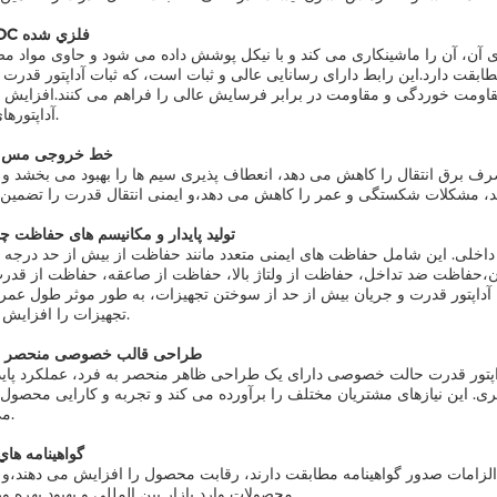
2رابط DC فلزي شده
آن، آن را ماشینکاری می کند و با نیکل پوشش داده می شود و حاوی مواد مض
قت دارد.این رابط دارای رسانایی عالی و ثبات است، که ثبات آداپتور قدرت 
 مقاومت خوردگی و مقاومت در برابر فرسایش عالی را فراهم می کنند.افزایش 
آداپتورهای قدرت.
3خط خروجی مس 
برق انتقال را کاهش می دهد، انعطاف پذیری سیم ها را بهبود می بخشد و
4.تولید پایدار و مکانیسم های حفاظت چن
 داخلی. این شامل حفاظت های ایمنی متعدد مانند حفاظت از بیش از حد درجه
،حفاظت ضد تداخل، حفاظت از ولتاژ بالا، حفاظت از صاعقه، حفاظت از قدرت 
آداپتور قدرت و جریان بیش از حد از سوختن تجهیزات، به طور موثر طول عمر
تجهیزات را افزایش می دهد.
5طراحی قالب خصوصی منحصر ب
اپتور قدرت حالت خصوصی دارای یک طراحی ظاهر منحصر به فرد، عملکرد پایدا
ذیری. این نیازهای مشتریان مختلف را برآورده می کند و تجربه و کارایی محصول ر
می بخشد.
6گواهينامه ها
الزامات صدور گواهینامه مطابقت دارند، رقابت محصول را افزایش می دهند،و
محصولات وارد بازار بین المللی و بهبود بهره وری تولید.