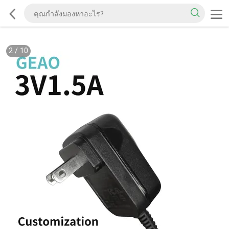
2
/
10