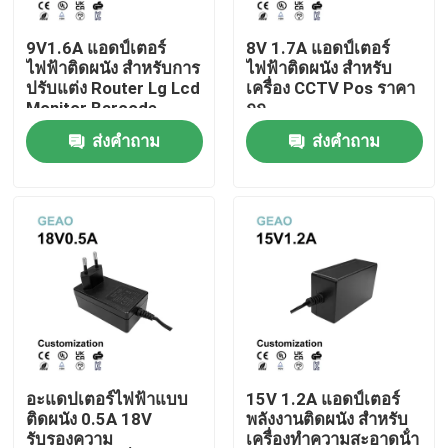
9V1.6A แอดป์เตอร์
8V 1.7A แอดป์เตอร์
เกี่ยวกับเรา
ไฟฟ้าติดผนัง สําหรับการ
ไฟฟ้าติดผนัง สําหรับ
ปรับแต่ง Router Lg Lcd
เครื่อง CCTV Pos ราคา
Monitor Barcode
ถูก
ทัวร์โรงงาน
Printer ต้นไม้คริสต์มาส
ส่งคำถาม
ส่งคำถาม
ควบคุมคุณภาพ
ติดต่อเรา
ขอใบเสนอราคา
อะแดปเตอร์ไฟฟ้าแบบติดผนัง
อะแดปเตอร์ไฟฟ้าแบบ
15V 1.2A แอดป์เตอร์
ติดผนัง 0.5A 18V
พลังงานติดผนัง สําหรับ
อะแดปเตอร์ไฟเดสก์ท็อป
รับรองความ
เครื่องทําความสะอาดน้ํา