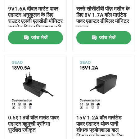
9V1.6A दीवार माउंट पावर
सस्ते सीसीटीवी पॉज़ मशीन के
एडाप्टर अनुकूलन के लिए
लिए 8V 1.7A वॉल माउंटेड
हमारे बारे में
राउटर एलजी एलसीडी मॉनिटर
पावर एडाप्टर डीपिलर मॉनिटर
बारकोड प्रिंटर क्रिसमस ट्री
स्कूटर
जांच भेजें
जांच भेजें
कारखाना भ्रमण
गुणवत्ता नियंत्रण
संपर्क करें
एक उद्धरण का अनुरोध करें
वॉल माउंट पावर एडेप्टर
0.5ए 18वी वॉल माउंट पावर
15V 1.2A वॉल माउंटेड
एडाप्टर बहुमुखी प्रतिभा
पावर एडाप्टर थोक पानी
सुरक्षित स्वीकृत
शोधक प्रयोगशाला बाल
डेस्कटॉप पावर एडाप्टर
ट्रिमर प्रयोगशाला के लिए