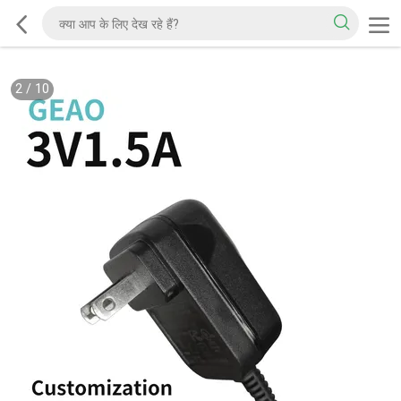
2
/
10