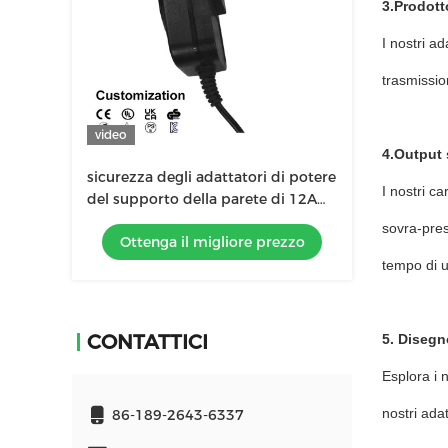
3.Prodotto
I nostri a
trasmissio
video
4.Output 
sicurezza degli adattatori di potere
I nostri c
del supporto della parete di 12A
0.5V approvata per il convertitore
sovra-pres
Ottenga il migliore prezzo
di tensione
tempo di ut
CONTATTICI
5. Disegn
Esplora i n
nostri ada
86-189-2643-6337