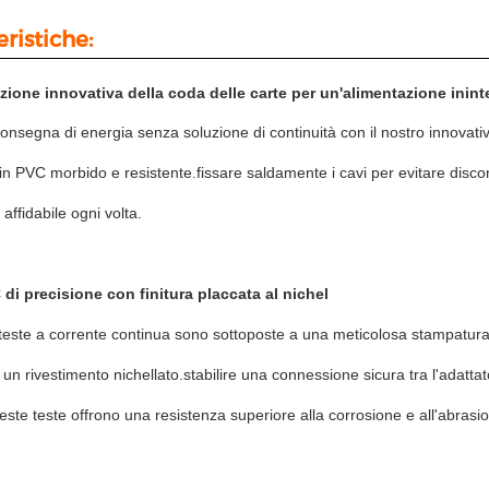
eristiche:
zione innovativa della coda delle carte per un'alimentazione inint
consegna di energia senza soluzione di continuità con il nostro innova
 in PVC morbido e resistente.fissare saldamente i cavi per evitare disc
affidabile ogni volta.
 di precisione con finitura placcata al nichel
teste a corrente continua sono sottoposte a una meticolosa stampatura d
on un rivestimento nichellato.stabilire una connessione sicura tra l'adatta
este teste offrono una resistenza superiore alla corrosione e all'abrasion