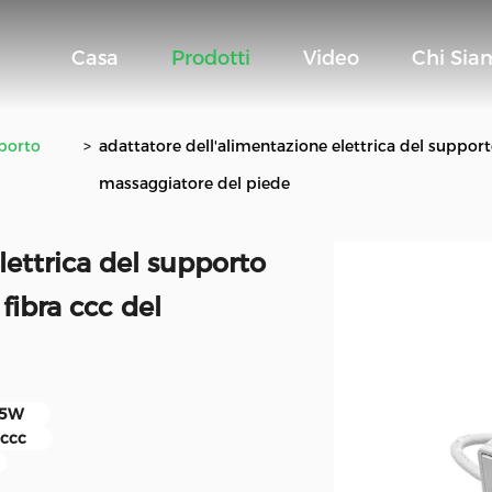
Casa
Prodotti
Video
Chi Sia
pporto
>
adattatore dell'alimentazione elettrica del support
massaggiatore del piede
lettrica del supporto
fibra ccc del
e 5W
 ccc