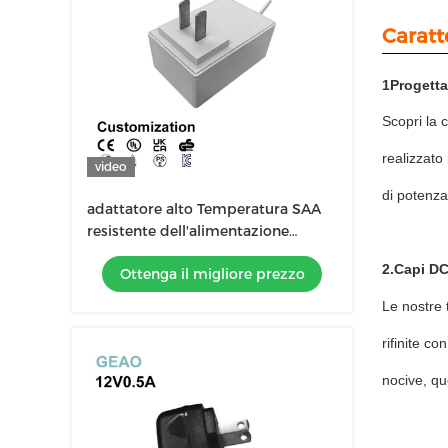
Caratt
1Progetta
Scopri la 
realizzato
video
di potenza 
adattatore alto Temperatura SAA
resistente dell'alimentazione
elettrica del supporto della parete
2.Capi DC
Ottenga il migliore prezzo
di 48W 24v 2a
Le nostre 
rifinite c
nocive, qu