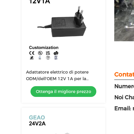
Adattatore elettrico di potere
Contat
ODM/dell'OEM 12V 1A per la
macchina fotografica del CCTV
Numero
Ottenga il migliore prezzo
della luce del LED
Noi Cha
Email: