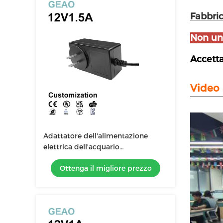
Fabbric
Non un
Accetta
Video 
Adattatore dell'alimentazione
elettrica dell'acquario
dell'adattatore 18W di potere del
Ottenga il migliore prezzo
supporto 12V 1.5A della parete