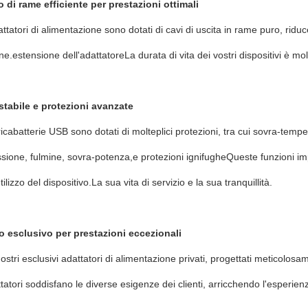
 di rame efficiente per prestazioni ottimali
dattatori di alimentazione sono dotati di cavi di uscita in rame puro, rid
ne.estensione dell'adattatore
La durata di vita dei vostri dispositivi è mo
stabile e protezioni avanzate
aricabatterie USB sono dotati di molteplici protezioni, tra cui sovra-tempe
sione, fulmine, sovra-potenza,e protezioni ignifugheQueste funzioni im
ilizzo del dispositivo.
La sua vita di servizio e la sua tranquillità.
o esclusivo per prestazioni eccezionali
ostri esclusivi adattatori di alimentazione privati, progettati meticolosame
ttatori soddisfano le diverse esigenze dei clienti, arricchendo l'esperie