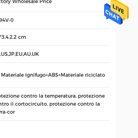
ctory Wholesale Price
94V-0
*3.4.2.2 cm
,US,JP,EU,AU,UK
 Materiale ignifugo+ABS+Materiale riciclato
otezione contro la temperatura, protezione
tro il cortocircuito, protezione contro la
ra-cor