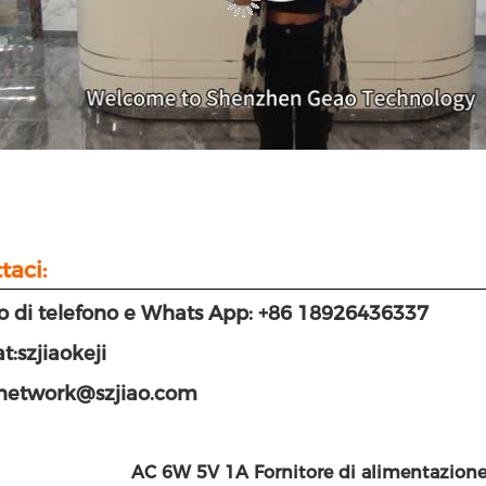
taci:
 di telefono e Whats App: +86 18926436337
t:szjiaokeji
 network@szjiao.com
AC 6W 5V 1A Fornitore di alimentazion