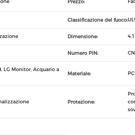
ione
Fa
Prezzo:
UL
Classificazione del fuoco:
zazione
4.1
Dimensione:
CN
Numero PIN:
, LG Monitor, Acquario a
PC
Materiale:
Pr
nalizzazione
con
Protezione:
sov