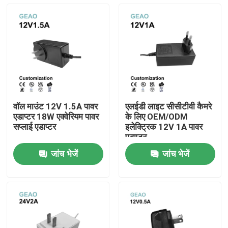
वॉल माउंट 12V 1.5A पावर
एलईडी लाइट सीसीटीवी कैमरे
एडाप्टर 18W एक्वेरियम पावर
के लिए OEM/ODM
सप्लाई एडाप्टर
इलेक्ट्रिक 12V 1A पावर
एडाप्टर
जांच भेजें
जांच भेजें
घर
उत्पादों
वीडियो