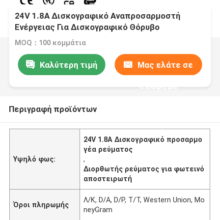
24V 1.8A Δισκογραφικό Αναπροσαρμοστή
Ενέργειας Για Δισκογραφικό Θόρυβο
MOQ：100 κομμάτια
Καλύτερη τιμή
Μας ελάτε σε
επαφή με
Περιγραφή προϊόντων
24V 1.8A Δισκογραφικό προσαρμο
γέα ρεύματος
Υψηλό φως:
,
Διορθωτής ρεύματος για φωτεινό
αποστειρωτή
Λ/Κ, D/A, D/P, T/T, Western Union, Mo
Όροι πληρωμής
neyGram