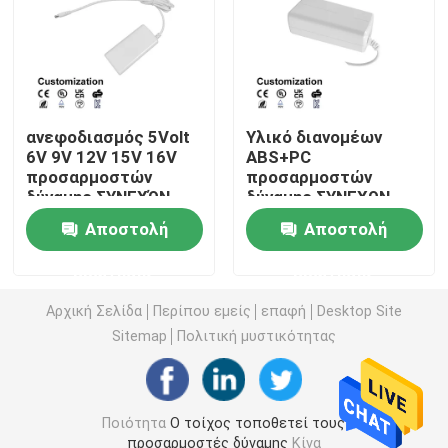
Ανταλλάξιμος προσαρμοστής δύναμης
Γρήγορος φορτιστής GaN
ανεφοδιασμός 5Volt
Υλικό διανομέων
6V 9V 12V 15V 16V
ABS+PC
προσαρμοστών
προσαρμοστών
Φορτιστής τοίχων Usb
δύναμης ΣΥΝΕΧΏΝ
δύναμης ΣΥΝΕΧΩΝ
υπολογιστών
Jack 12V 2A
Αποστολή
Αποστολή
γραφείου
υπολογιστών
Ο τοίχος τοποθετεί την παροχή ηλεκτρικού ρεύματο
εναλλασσόμενου
γραφείου
ερώτησης
ερώτησης
ρεύματος 24V 1A
Μεταστρεφόμενη παροχή ηλεκτρικού ρεύματος τρόπ
Αρχική Σελίδα
Περίπου εμείς
επαφή
Desktop Site
Sitemap
Πολιτική μυστικότητας
προσαρμοστής δύναμης εναλλασσόμενου ρεύματος
Ποιότητα
Ο τοίχος τοποθετεί τους
προσαρμοστές δύναμης
Κίνα