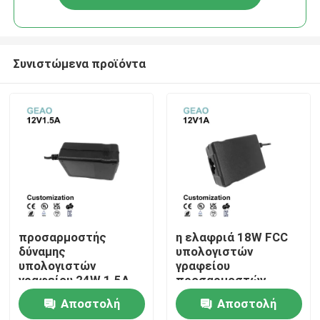
Συνιστώμενα προϊόντα
Σπίτι
προσαρμοστής
η ελαφριά 18W FCC
δύναμης
υπολογιστών
υπολογιστών
γραφείου
Προϊόντα
γραφείου 24W 1.5A
προσαρμοστών
12V με την
δύναμης παροχής
Αποστολή
Αποστολή
προστασία PSE
ηλεκτρικού
Βίντεο