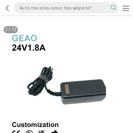
2
/
12