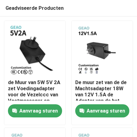
Geadviseerde Producten
de Muur van 5W 5V 2A
De muur zet van de de
zet Voedingadapter
Machtsadapter 18W
voor de Vezelccc van
van 12V 1.5A de
Huis
Voetmassager op
Adapter van de het
Aquariumvoeding op
Aanvraag sturen
Aanvraag sturen
Producten
Videos