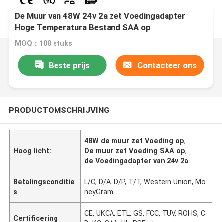
De Muur van 48W 24v 2a zet Voedingadapter
Hoge Temperatura Bestand SAA op
MOQ：100 stuks
Beste prijs
Contacteer ons
PRODUCTOMSCHRIJVING
48W de muur zet Voeding op
,
Hoog licht:
De muur zet Voeding SAA op
,
de Voedingadapter van 24v 2a
Betalingsconditie
L/C, D/A, D/P, T/T, Western Union, Mo
s
neyGram
CE, UKCA, ETL, GS, FCC, TUV, ROHS, C
Certificering