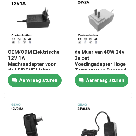
Over ons
Fabrieksreis
OEM/ODM Elektrische
de Muur van 48W 24v
Kwaliteitscontrole
12V 1A
2a zet
Machtsadapter voor
Voedingadapter Hoge
de LEIDENE Lichte
Temperatura Bestand
Neem contact met ons op
Camera van
SAA op
Aanvraag sturen
Aanvraag sturen
kabeltelevisie
Verzoek om een Citaat
De muur zet Machtsadapters op
De Adapter van de Desktopmacht