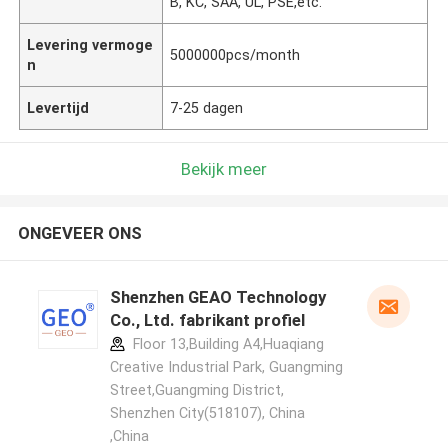
B, KC, SAA, UL, PSE,etc.
Levering vermoge
5000000pcs/month
n
Levertijd
7-25 dagen
Bekijk meer
ONGEVEER ONS
Shenzhen GEAO Technology
Co., Ltd. fabrikant profiel
Floor 13,Building A4,Huaqiang
Creative Industrial Park, Guangming
Street,Guangming District,
Shenzhen City(518107), China
,China