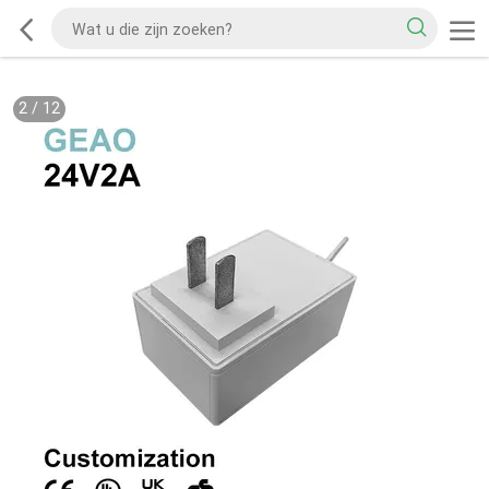
2
/
12