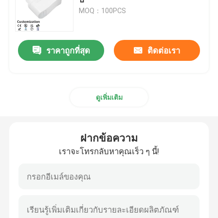
MOQ：100PCS
อะแดปเตอร์แปลงไฟ
ราคาถูกที่สุด
ติดต่อเรา
GaN เครื่องชาร์จเร็ว
เครื่องชาร์จผนัง usb
ดูเพิ่มเติม
พาวเวอร์ซัพพลายแบบติดผนัง
ฝากข้อความ
แหล่งจ่ายไฟสลับโหมด
เราจะโทรกลับหาคุณเร็ว ๆ นี้!
อะแดปเตอร์ไฟ ac