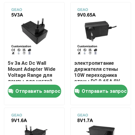
5v 3a Ac Dc Wall
электропитание
Mount Adapter Wide
держателя стены
Voltage Range для
10W переходника
лампы для ногтей
стены DC 0.65A 9V
электрическое
Отправить запрос
Отправить запрос
Дом
Продукты
Видео