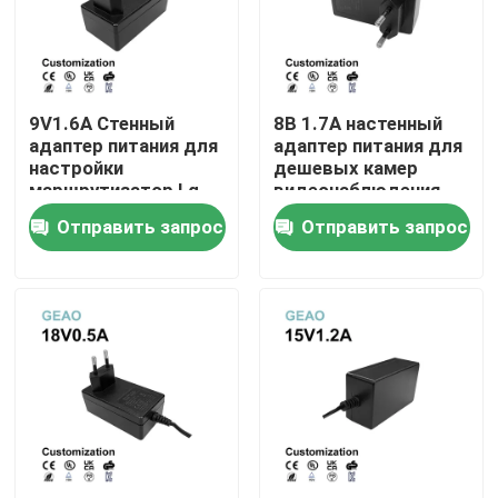
О нас
9V1.6A Стенный
8В 1.7А настенный
Путешествие фабрики
адаптер питания для
адаптер питания для
настройки
дешевых камер
маршрутизатор Lg
видеонаблюдения
Проверка качества
LCD монитор штрих-
Отправить запрос
Отправить запрос
код принтер
Рождественская
Связаться с нами
елка
Спросите цитату
Переходники силы держателя стены
Настольный переходник силы