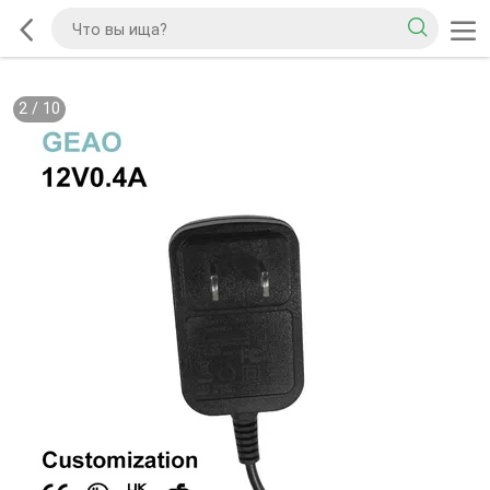
2
/
10