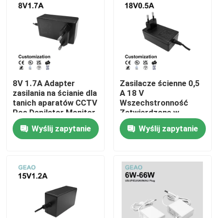
O nas
Wycieczka po fabryce
8V 1.7A Adapter
Zasilacze ścienne 0,5
Kontrola jakości
zasilania na ścianie dla
A 18 V
tanich aparatów CCTV
Wszechstronność
Pos Depilator Monitor
Zatwierdzone w
Skontaktuj się z nami
Scooter
zakresie
Wyślij zapytanie
Wyślij zapytanie
bezpieczeństwa
Poprosić o wycenę
Zasilacze do montażu na ścianie
Zasilacz biurkowy