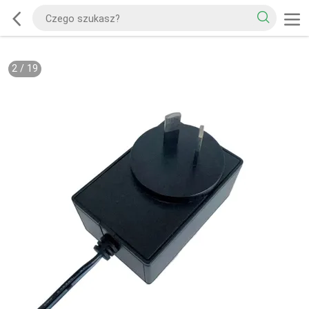
2
/
19