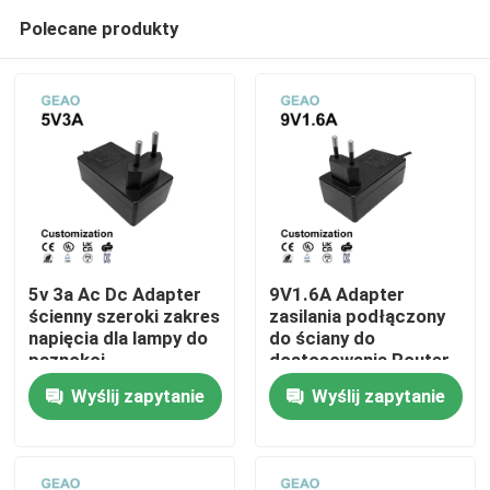
Polecane produkty
5v 3a Ac Dc Adapter
9V1.6A Adapter
ścienny szeroki zakres
zasilania podłączony
napięcia dla lampy do
do ściany do
Dom
paznokci
dostosowania Router
Lg Lcd Monitor
Wyślij zapytanie
Wyślij zapytanie
Drukarka kodów
Produkty
kreskowych Drzewo
Bożego Narodzenia
wideo