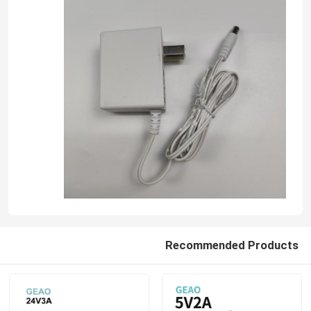
آداپتور برق قابل تعویض
شارژر سریع GaN
شارژر دیواری usb
منبع تغذیه پایه دیواری
منبع تغذیه حالت سوئیچ
Recommended Products
آداپتور برق ac