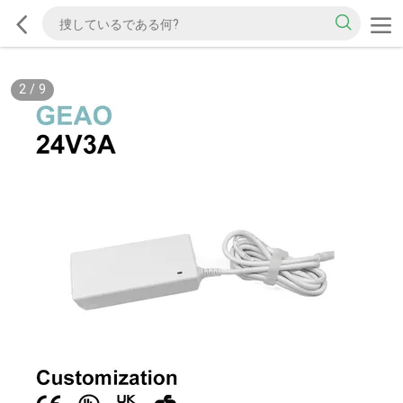
2
/
9