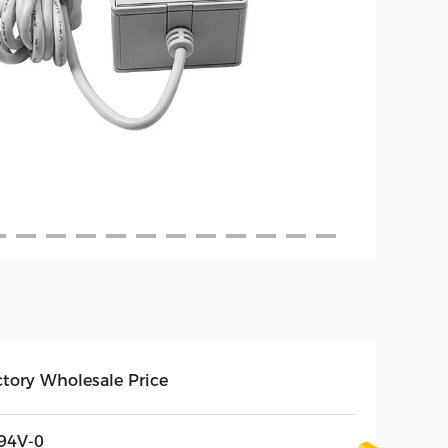
ctory Wholesale Price
94V-0