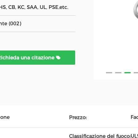
S, CB, KC, SAA, UL, PSE,etc.
nte (002)
ichieda una citazione
ione
Fa
Prezzo:
UL
Classificazione del fuoco: