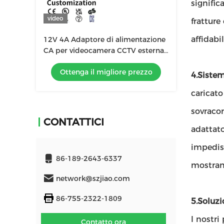
signific
video
fratture
affidabil
12V 4A Adaptore di alimentazione
CA per videocamera CCTV esterna
Compressore per veicoli aerei
Ottenga il migliore prezzo
senza pilota
4.Siste
caricato
sovracor
CONTATTICI
adattato
impedisc
86-189-2643-6337
mostran
network@szjiao.com
86-755-2322-1809
5.Soluzi
I nostri
Contatto ora