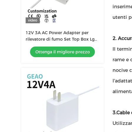
inserime
utenti p
video
12V 3A AC Power Adapter per
2. Accur
rilevatore di fumo Set Top Box Lg
LCD Monitor Hoverboard Segway
Il termi
Ottenga il migliore prezzo
rame e d
nocive c
l'adatta
aliment
3.Cable 
Utilizza