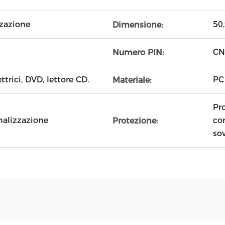
zazione
50
Dimensione:
CN,
Numero PIN:
trici, DVD, lettore CD.
PC
Materiale:
Pr
nalizzazione
con
Protezione:
sov