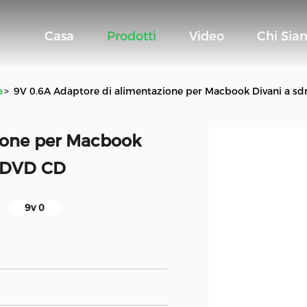
Casa
Prodotti
Video
Chi Sia
a
>
9V 0.6A Adaptore di alimentazione per Macbook Divani a sdr
ione per Macbook
re DVD CD
9v 0