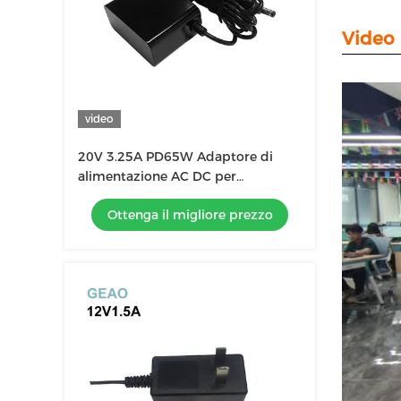
Video 
video
20V 3.25A PD65W Adaptore di
alimentazione AC DC per
computer portatili Struttura
Ottenga il migliore prezzo
elettrica per la rettazione dei
capelli Curling Styling Brush Hair
Straightener Comb