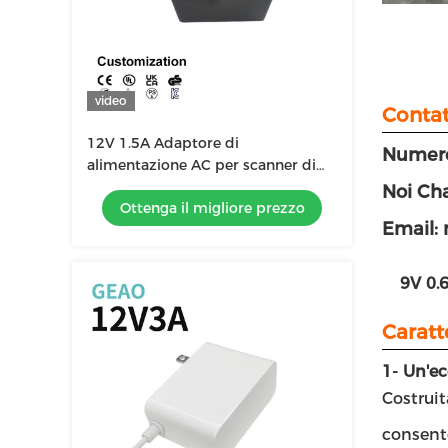
video
Contat
12V 1.5A Adaptore di
Numero
alimentazione AC per scanner di
strumenti di massaggio di valuta
Noi Cha
Ottenga il migliore prezzo
Iptv Box Xbox One
Email:
9V 0.
Caratt
1- Un'ec
Costruit
consente