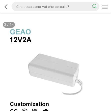
2
/
14