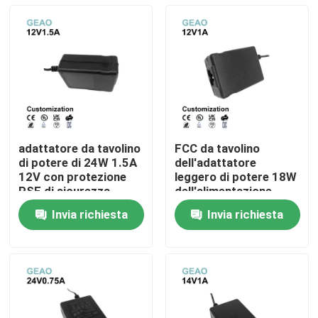
adattatore da tavolino
FCC da tavolino
di potere di 24W 1.5A
dell'adattatore
12V con protezione
leggero di potere 18W
PSE di sicurezza
dell'alimentazione
elettrica
Invia richiesta
Invia richiesta
dell'adattatore di CA
Casa
di 1A 12V
Prodotti
Video