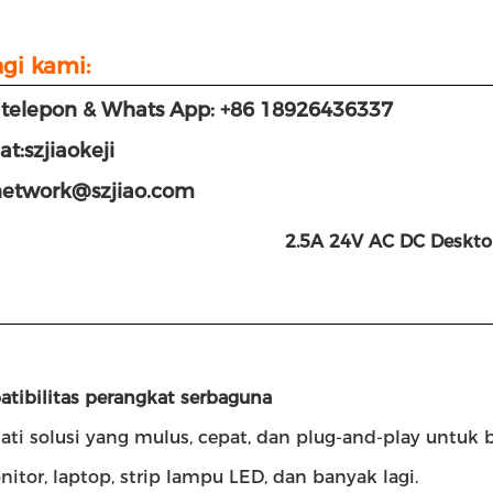
gi kami:
telepon & Whats App: +86 18926436337
at:szjiaokeji
network@szjiao.com
2.5A 24V AC DC Deskto
atibilitas perangkat serbaguna
ti solusi yang mulus, cepat, dan plug-and-play untuk b
nitor, laptop, strip lampu LED, dan banyak lagi.