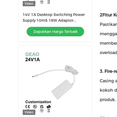
Video
14V 1A Desktop Switching Power
2Fitur 
Supply 10mS 18W Adaptor
Pastika
Konverter Daya
Dapatkan Harga Terbaik
menggab
memberi
overloa
3. Fire-
Casing 
kokoh d
produk.
Video