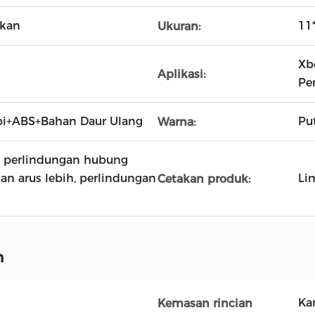
ikan
11
Ukuran:
Xb
Aplikasi:
Pe
pi+ABS+Bahan Daur Ulang
Pu
Warna:
, perlindungan hubung
gan arus lebih, perlindungan
Li
Cetakan produk:
n
Ka
Kemasan rincian