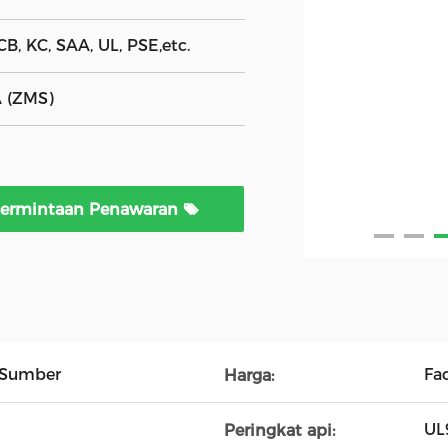
B, KC, SAA, UL, PSE,etc.
A (ZMS)
ermintaan Penawaran
 Sumber
Fa
Harga:
UL
Peringkat api: