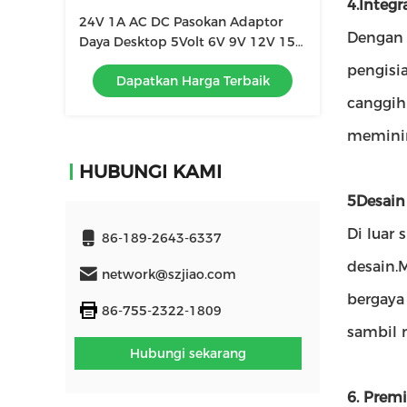
4.Integ
24V 1A AC DC Pasokan Adaptor
Dengan 
Daya Desktop 5Volt 6V 9V 12V 15V
16V
pengisi
Dapatkan Harga Terbaik
canggih
meminim
HUBUNGI KAMI
5Desain
Di luar
86-189-2643-6337
desain.
network@szjiao.com
bergaya
86-755-2322-1809
sambil 
Hubungi sekarang
6. Prem