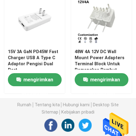
15V 3A GaN PD45W Fast
48W 4A 12V DC Wall
Charger USB A Type C
Mount Power Adapters
Adaptor Pengisi Dual
Terminal Block Untuk
Port
Pemangkas Rambut
mengirimkan
mengirimkan
permintaan
permintaan
Rumah
Tentang kita
Hubungi kami
Desktop Site
Sitemap
Kebijakan pribadi