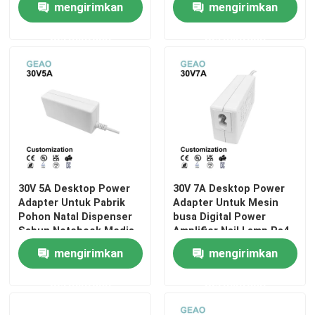
mengirimkan
mengirimkan
Adaptor Daya yang Dapat Dipertukarkan
permintaan
permintaan
Pengisi Daya Cepat GaN
pengisi daya dinding usb
Catu Daya Pemasangan di Dinding
30V 5A Desktop Power
30V 7A Desktop Power
Adapter Untuk Pabrik
Adapter Untuk Mesin
Catu Daya Mode Beralih
Pohon Natal Dispenser
busa Digital Power
Sabun Notebook Medis
Amplifier Nail Lamp Ps4
mengirimkan
mengirimkan
adaptor daya ac
permintaan
permintaan