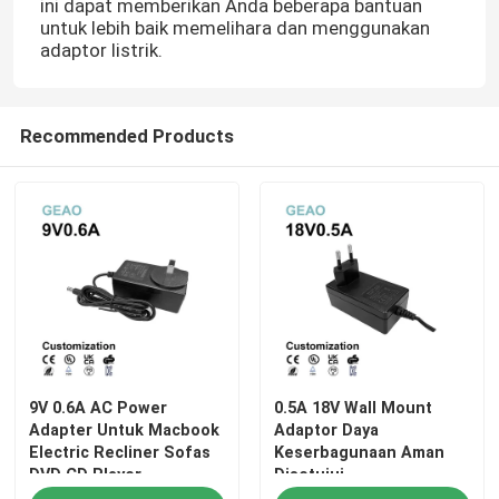
ini dapat memberikan Anda beberapa bantuan
untuk lebih baik memelihara dan menggunakan
adaptor listrik.
Tentang kami
Tur Pabrik
Recommended Products
Kontrol kualitas
Hubungi kami
Permintaan Penawaran
9V 0.6A AC Power
0.5A 18V Wall Mount
Adaptor Daya Dudukan Dinding
Adapter Untuk Macbook
Adaptor Daya
Electric Recliner Sofas
Keserbagunaan Aman
DVD CD Player
Disetujui
Adaptor Daya Desktop