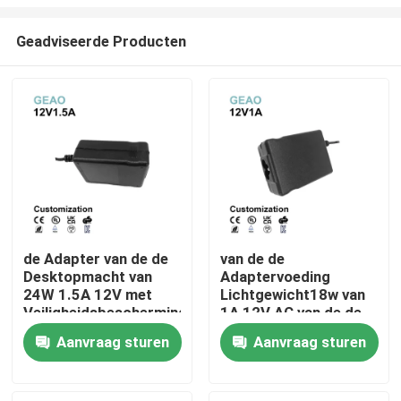
Geadviseerde Producten
de Adapter van de de
van de de
Desktopmacht van
Adaptervoeding
Huis
24W 1.5A 12V met
Lichtgewicht18w van
Veiligheidsbescherming
1A 12V AC van de de
PSE
Machtsadapter de
Producten
Aanvraag sturen
Aanvraag sturen
Desktopfcc
Videos