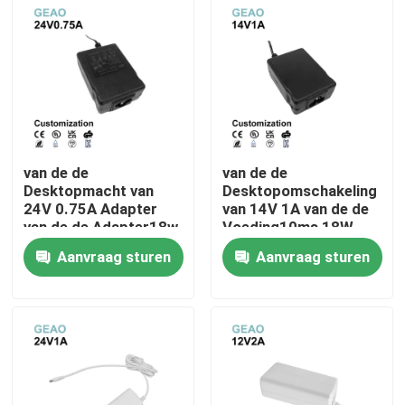
Over ons
Fabrieksreis
Kwaliteitscontrole
van de de
van de de
Desktopmacht van
Desktopomschakeling
24V 0.75A Adapter
van 14V 1A van de de
Neem contact met ons op
van de de Adapter18w
Voeding10ms 18W
de Universele Ac
Macht de
Aanvraag sturen
Aanvraag sturen
Gelijkstroom Macht
Convertoradapter
Verzoek om een Citaat
De muur zet Machtsadapters op
De Adapter van de Desktopmacht