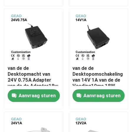
Over ons
Fabrieksreis
Kwaliteitscontrole
van de de
van de de
Neem contact met ons op
Desktopmacht van
Desktopomschakeling
24V 0.75A Adapter
van 14V 1A van de de
van de de Adapter18w
Voeding10ms 18W
Verzoek om een Citaat
de Universele Ac
Macht de
Aanvraag sturen
Aanvraag sturen
Gelijkstroom Macht
Convertoradapter
De muur zet Machtsadapters op
De Adapter van de Desktopmacht