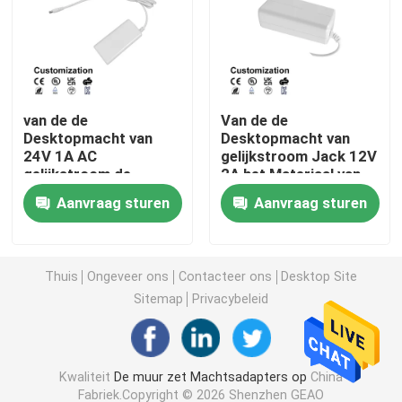
Verwisselbare Machtsadapter
GaN snellader
van de de
Van de de
Desktopmacht van
Desktopmacht van
24V 1A AC
gelijkstroom Jack 12V
De Lader van de Usbmuur
gelijkstroom de
2A het Materiaal van
Adapterlevering 5Volt
de de Adapterverdeler
Aanvraag sturen
Aanvraag sturen
6V 9V 12V 15V 16V
ABS+PC
De muur zet Voeding op
Geschakelde voeding
Thuis
Ongeveer ons
Contacteer ons
Desktop Site
Sitemap
Privacybeleid
wisselstroomadapter
Kwaliteit
De muur zet Machtsadapters op
China
Fabriek.Copyright © 2026 Shenzhen GEAO