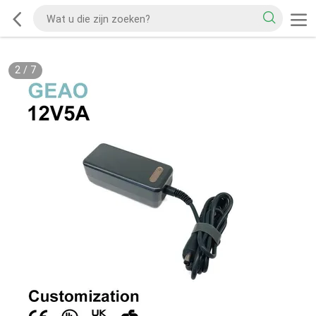
2
/
7