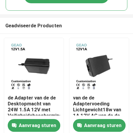
Geadviseerde Producten
Huis
de Adapter van de de
van de de
Desktopmacht van
Adaptervoeding
24W 1.5A 12V met
Lichtgewicht18w van
Producten
Veiligheidsbescherming
1A 12V AC van de de
PSE
Machtsadapter de
Aanvraag sturen
Aanvraag sturen
Desktopfcc
Videos