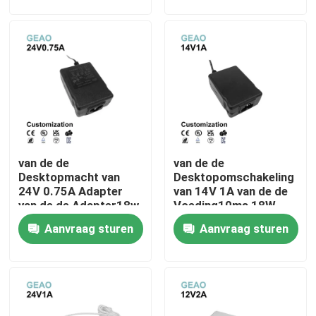
Over ons
Fabrieksreis
Kwaliteitscontrole
van de de
van de de
Neem contact met ons op
Desktopmacht van
Desktopomschakeling
24V 0.75A Adapter
van 14V 1A van de de
van de de Adapter18w
Voeding10ms 18W
Verzoek om een Citaat
de Universele Ac
Macht de
Aanvraag sturen
Aanvraag sturen
Gelijkstroom Macht
Convertoradapter
De muur zet Machtsadapters op
De Adapter van de Desktopmacht