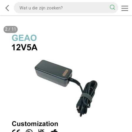
2
/
11