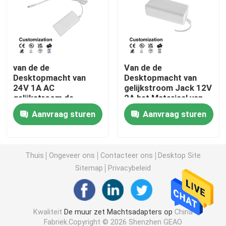
Verwisselbare Machtsadapter
GaN snellader
van de de
Van de de
Desktopmacht van
Desktopmacht van
24V 1A AC
gelijkstroom Jack 12V
De Lader van de Usbmuur
gelijkstroom de
2A het Materiaal van
Adapterlevering 5Volt
de de Adapterverdeler
Aanvraag sturen
Aanvraag sturen
6V 9V 12V 15V 16V
ABS+PC
De muur zet Voeding op
Geschakelde voeding
Thuis
Ongeveer ons
Contacteer ons
Desktop Site
Sitemap
Privacybeleid
wisselstroomadapter
Kwaliteit
De muur zet Machtsadapters op
China
Fabriek.Copyright © 2026 Shenzhen GEAO