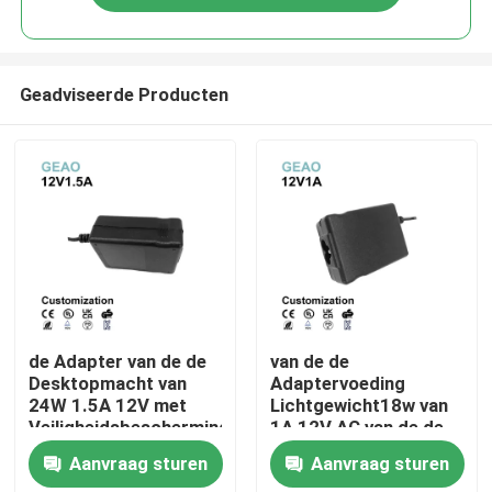
Geadviseerde Producten
Huis
de Adapter van de de
van de de
Desktopmacht van
Adaptervoeding
24W 1.5A 12V met
Lichtgewicht18w van
Producten
Veiligheidsbescherming
1A 12V AC van de de
PSE
Machtsadapter de
Aanvraag sturen
Aanvraag sturen
Desktopfcc
Videos