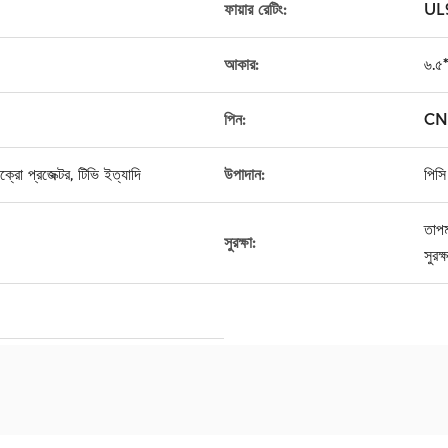
ফায়ার রেটিং:
UL
আকার:
৬.৫
পিন:
CN,
ক্রো প্রজেক্টর, টিভি ইত্যাদি
উপাদান:
পিসি
তাপমা
সুরক্ষা:
সুরক