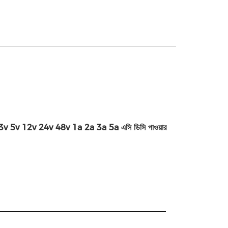
6W-66W 3v 5v 12v 24v 48v 1a 2a 3a 5a এসি ডিসি পাওয়ার