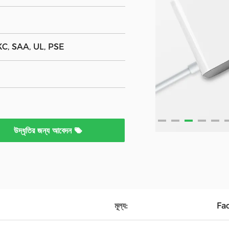
KC, SAA, UL, PSE
উদ্ধৃতির জন্য আবেদন
মূল্য:
Fa