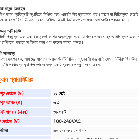
লী জয়েন্ট ডিজাইন
থ নকশা ব্যতিক্রমী স্থায়িত্ব নিশ্চিত করে, এমনকি দীর্ঘ ব্যবহারের পরেও ফাটল বা বিচ্ছিন্নতা ছাড
তা এবং স্থায়িত্ব উন্নত, ব্যবহারকারীদের একটি নির্ভরযোগ্য পাওয়ার অ্যাডাপ্টার প্রদান করে।
্য স্মার্ট চার্জিং
চার্জিং প্রযুক্তি এবং একাধিক সুরক্ষা ফাংশন অন্তর্ভুক্ত করে, আমাদের পাওয়ার অ্যাডাপ্টার দ্রুত এবং নিরা
 চার্জিংয়ের সময়কে সংক্ষিপ্ত করে এবং কাজের দক্ষতা বাড়ায়।
ী সামঞ্জস্য
ড-প্লে ফাংশন সহ, আমাদের পাওয়ার অ্যাডাপ্টারটি বিভিন্ন গৃহস্থালী যন্ত্রপাতি যেমন মনিটরিং ডিভাই
তা এটিকে বিভিন্ন অ্যাপ্লিকেশনের জন্য একটি ব্যবহারিক পছন্দ করে তোলে.
যাল প্যারামিটারঃ
ুট ভোল্টেজ (V)
১২ ভোল্ট
ুট বর্তমান (A)
৩ এ
ুট পাওয়ার (ডাব্লু)
৩৬ ওয়াট
ট ভোল্টেজ (V)
100-240VAC
রীক্ষা
এক হাজারেরও বেশি বার