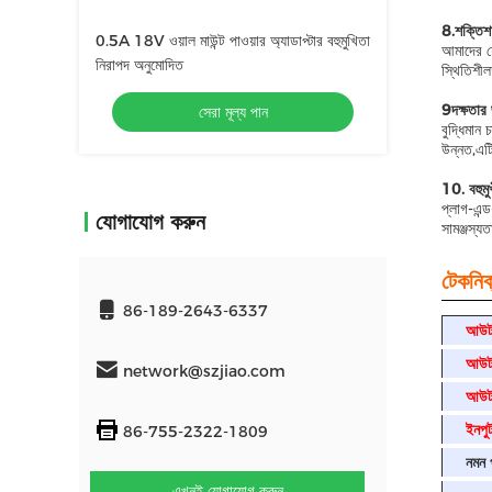
8.শক্তিশা
0.5A 18V ওয়াল মাউন্ট পাওয়ার অ্যাডাপ্টার বহুমুখিতা
আমাদের যৌ
নিরাপদ অনুমোদিত
স্থিতিশীল
9দক্ষতার জন
সেরা মূল্য পান
বুদ্ধিমান 
উন্নত,এটি
10. বহুমুখ
প্লাগ-এন্
যোগাযোগ করুন
সামঞ্জস্য
টেকনিক্
86-189-2643-6337
আউটপ
আউটপ
network@szjiao.com
আউটপ
ইনপু
86-755-2322-1809
নমন প
এখনই যোগাযোগ করুন