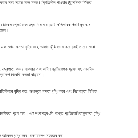
ত করার সময় সহজে নমন সক্ষম।,স্থিতিশীল পাওয়ার ট্রান্সমিশন নিশ্চিত
এবং নিকেল-প্লেটিংয়ের মধ্য দিয়ে যায়।এটি ক্ষতিকারক পদার্থ দূর করে
 তোলে।
এবং লোড ক্ষমতা বৃদ্ধি করে, ভাঙ্গার ঝুঁকি হ্রাস করে।এই তারের সেবা
োল্টেজ, বজ্রপাত, ওভার পাওয়ার এবং অগ্নি প্রতিরোধক সুরক্ষা সহ একাধিক
স্তক্ষেপ বিরোধী ক্ষমতা বাড়ানো।
শীলতা বৃদ্ধি করে, রূপান্তর দক্ষতা বৃদ্ধি করে এবং নিরাপত্তা নিশ্চিত
রয়োজনীয়তা পূরণ করে। এই শংসাপত্রগুলি পণ্যের প্রতিযোগিতামূলকতা বৃদ্ধি
নিক আবেদন বৃদ্ধি করে।রক্ষণাবেক্ষণ সহজতর করা.