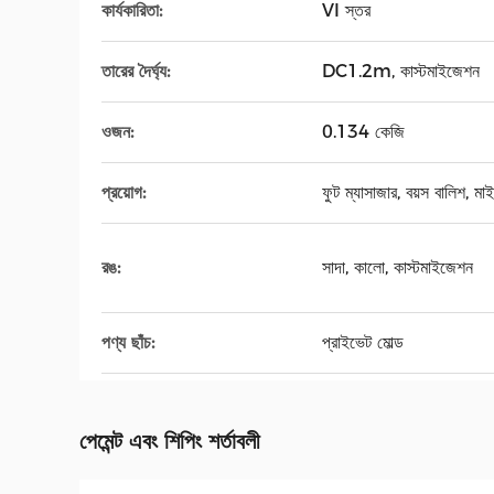
কার্যকারিতা:
VI স্তর
তারের দৈর্ঘ্য:
DC1.2m, কাস্টমাইজেশন
ওজন:
0.134 কেজি
প্রয়োগ:
ফুট ম্যাসাজার, বয়স বালিশ, মাই
রঙ:
সাদা, কালো, কাস্টমাইজেশন
পণ্য ছাঁচ:
প্রাইভেট মোল্ড
পেমেন্ট এবং শিপিং শর্তাবলী