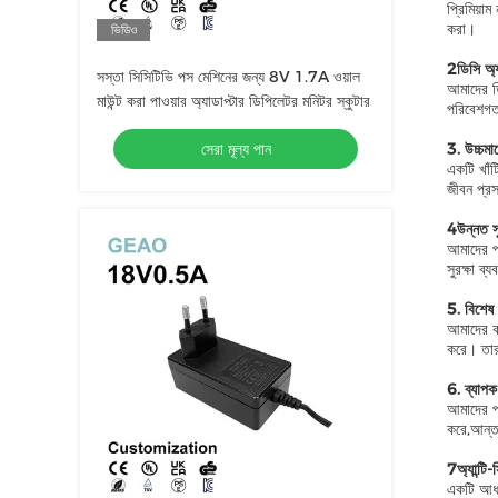
প্রিমিয়াম
করা।
ভিডিও
2ডিসি অ্য
সস্তা সিসিটিভি পস মেশিনের জন্য 8V 1.7A ওয়াল
আমাদের ডিস
মাউন্ট করা পাওয়ার অ্যাডাপ্টার ডিপিলেটর মনিটর স্কুটার
পরিবেশগত 
সেরা মূল্য পান
3. উচ্চমা
একটি খাঁট
জীবন প্রস
4উন্নত সু
আমাদের পাও
সুরক্ষা ব
5. বিশেষ 
আমাদের কা
করে। তারা
6. ব্যাপক
আমাদের পণ
করে,আন্তর
7অ্যান্টি-
একটি আধা 