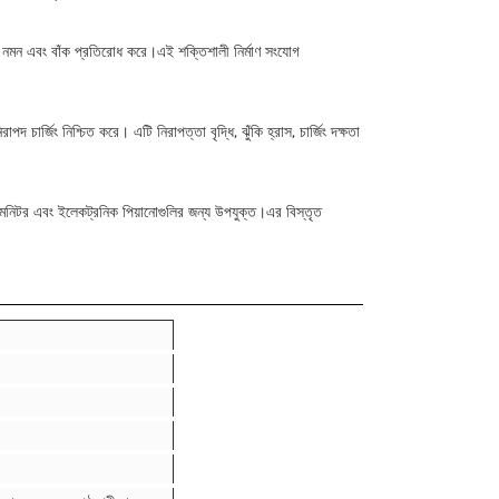
়াই নমন এবং বাঁক প্রতিরোধ করে।এই শক্তিশালী নির্মাণ সংযোগ
পদ চার্জিং নিশ্চিত করে। এটি নিরাপত্তা বৃদ্ধি, ঝুঁকি হ্রাস, চার্জিং দক্ষতা
স, মনিটর এবং ইলেকট্রনিক পিয়ানোগুলির জন্য উপযুক্ত।এর বিস্তৃত