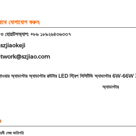
াথে যোগাযোগ করুন:
 ও হোয়াটসঅ্যাপ: +৮৬ ১৮৯২৬৪৩৬৩৩৭
ট:szjiaokeji
network@szjiao.com
াওয়ার অ্যাডাপ্টার অ্যাডাপ্টার রাউটার LED স্ট্রিপ সিসিটিভি অ্যাডাপ্টার 
অ্যাডাপ্টার
ঃ
্রমী লেজ কারিগরি