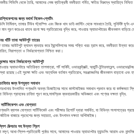
 নমনীয় পিভিসি থেকে তৈরি, আমাদের লেজ ব্যতিক্রমী নমনীয়তা গর্বিত, ক্ষতির বিরুদ্ধে স্থায়িত্ব নিশ্চি
াপ্লিকেশনের জন্য যথার্থ নিকেল-প্লেটিং
ি টার্মিনাল, তামার টিউব স্ট্যাম্পিং এবং জিংক খাদ ডাই-কাস্টিং থেকে সাবধানে তৈরি, সুনির্দিষ্ট ঘূর্ণন 
মান পূরণ করেএর ধাতব রচনা ক্ষয় প্রতিরোধের বৃদ্ধি করে, পাওয়ার অ্যাডাপ্টারের জীবনকাল বাড়িয়ে
নের খাঁটি তামা আউটপুট তারের
ি তামার আউটপুট ক্যাবল ব্যবহার করে ট্রান্সমিশনের সময় শক্তি খরচ হ্রাস করে, নমনীয়তা উন্নত করে 
ারিত, নিরাপত্তা ও নির্ভরযোগ্যতা নিশ্চিত করা।
রক্ষার সাথে নির্ভরযোগ্য আউটপুট
য়ার অ্যাডাপ্টারে অতিরিক্ত তাপমাত্রা, শর্ট সার্কিট, ওভারকন্ট্রাক্ট, অ্যান্টি-ইন্টারফারেন্স, ওভারভ
্যবস্থা রয়েছে।এই সুরক্ষা ক্ষতি এবং অত্যধিক বর্তমান প্রতিরোধ, সরঞ্জামগুলির জীবনকাল বাড়ানো এবং হ
চাহিদার জন্য উপযুক্ত সমাধান
রখানায় উৎপাদিত পণ্যগুলি অনন্য ডিজাইনের সাথে কাস্টমাইজড সমাধান প্রদান করে যা কর্মক্ষমতা স্থিতি
 বিভিন্ন গ্রাহকের চাহিদা পূরণ করে,সামগ্রিক ব্যবহারকারীর অভিজ্ঞতা এবং পণ্যের দক্ষতা বৃদ্ধি.
 সার্টিফিকেশন এবং যোগ্যতা
্যগুলি ব্যাপক যোগ্যতা সার্টিফিকেট এবং পরীক্ষার রিপোর্ট দ্বারা সমর্থিত, যা বিভিন্ন শংসাপত্রের প্
্জাতিক বাজারে প্রবেশের জন্য সহায়তা, এবং উৎপাদন দক্ষতা অপ্টিমাইজ।
স্লিপ টেক্সচার সহ উন্নত গ্রিপ
মসৃণ, আধা-স্লিপ-প্রতিরোধী পৃষ্ঠের সাথে, আমাদের পাওয়ার অ্যাডাপ্টার হ্যান্ডলিং আরাম এবং নান্দ