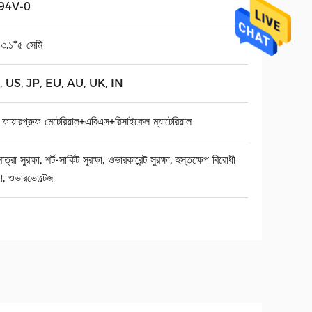
94V-0
*৩.১*৫ সেমি
 US, JP, EU, AU, UK, IN
 ফায়ারপ্রুফ মেটেরিয়াল+এবিএস+রিসাইকেল ম্যাটেরিয়াল
ত্রা সুরক্ষা, শর্ট-সার্কিট সুরক্ষা, ওভারকারেন্ট সুরক্ষা, হস্তক্ষেপ বিরোধী
্ষা, ওভারভোল্টেজ