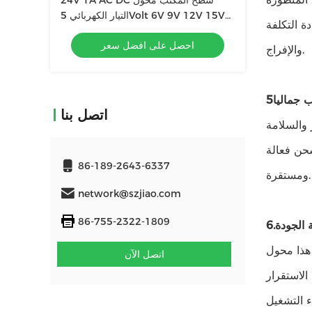
24V 1A AC DC سطح المكتب محول
التيار الكهربائي 5Volt 6V 9V 12V 15V
ة التكلفة
16V
احصل على افضل سعر
والإفراج.
 جماليا
اتصل بنا
 والسلامة
حن فعالة
86-189-2643-6337
ومستقرة.
network@szjiao.com
86-755-2322-1809
 الجودة
 هذا محول
اتصل الآن
الاستقرار