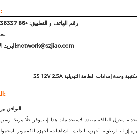
اتصل بنا:
رقم الهاتف و التطبيق: +86 18926436337
نح
البريد الإلكتروني:network@szjiao.com
الخصائص:
1التوافق بين
دام محول الطاقة متعدد الاستخدامات هذا. إنه يوفر حلًا مريحًا وسريعً
ة إزالة الرطوبة، أجهزة التدليك، الشاشات، أجهزة الكمبيوتر المحمو