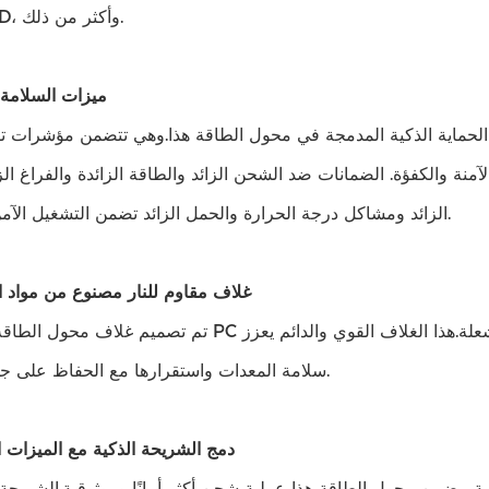
الضوء LED، وأكثر من ذلك.
2ميزات السلامة
لحماية الذكية المدمجة في محول الطاقة هذا.وهي تتضمن مؤشرات تقن
آمنة والكفؤة. الضمانات ضد الشحن الزائد والطاقة الزائدة والفراغ الزائ
الزائد ومشاكل درجة الحرارة والحمل الزائد تضمن التشغيل الآمن لمعداتك.
3غلاف مقاوم للنار مصنوع من مواد ا
تم تصميم غلاف محول الطاقة من مادة PC المختارة بعناية مع خصائص مضادة للحريق والشعلة.ه
سلامة المعدات واستقرارها مع الحفاظ على جودة المنتج.
4دمج الشريحة الذكية مع الميزات 
، يضمن محول الطاقة هذا عملية شحن أكثر أمانًا وموثوقية.الشريحة