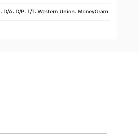
C، D/A، D/P، T/T، Western Union، MoneyGram