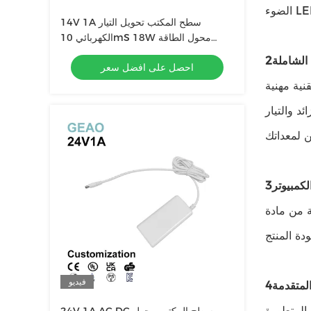
14V 1A سطح المكتب تحويل التيار
الكهربائي 10mS 18W محول الطاقة
محول
 الشاملة
احصل على افضل سعر
ية مهنية
د والتيار
لكمبيوتر
ذا الغلاف القوي والدائم يعزز
فيديو
المتقدمة
 المتطورة