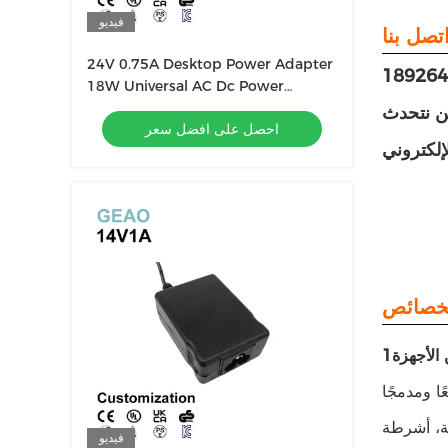
فيديو
24V 0.75A Desktop Power Adapter
18W Universal AC Dc Power
Adapter
ن نتحدث
احصل على افضل سعر
 الأجهزة
ا ومدمجًا
لة، أشرطة
فيديو