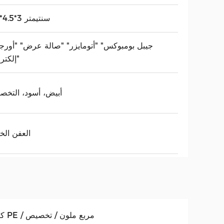
9.7*4.5*3 سنتيمتر
إلكتروني"
أبيض، أسود، التخ
العفن ال
كيس PE / مربع ملون / تخصيص