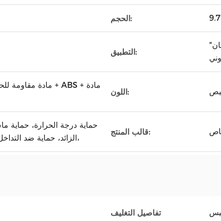
الحجم:
"جيبل بومبوكس" "أتومايزر" "صالة عرض" "أورجان
التطبيق:
مادة مقاومة للحريق ل
صيص
اللون:
حماية درجة الحرارة، حماية ماس
خاص
قالب المنتج:
الزائد، حماية ضد التداخل، حماية من الجهد الزائد،
تفاصيل التغليف